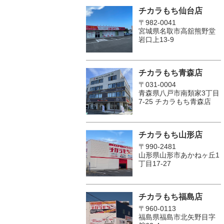
チカラもち仙台店
〒982-0041
宮城県名取市高舘熊野堂
岩口上13‐9
チカラもち青森店
〒031-0004
青森県八戸市南類家3丁目
7-25 チカラもち青森店
チカラもち山形店
〒990-2481
山形県山形市あかねヶ丘1
丁目17-27
チカラもち福島店
〒960-0113
福島県福島市北矢野目字