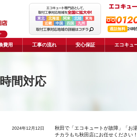
0120
東北
北海道
関東
北陸
東海
近畿
中国
四国
九州
通話無料
24
ナ
換費用
工事の流れ
安心保証
エコキュ
4時間対応
秋田で「エコキュートが故障」「お
2024年12月12日
チカラもち秋田店にお任せください