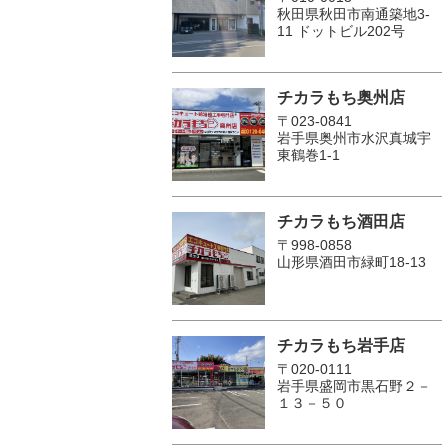
秋田県秋田市南通築地3-
11 ドットビル202号
チカラもち奥州店
〒023-0841
岩手県奥州市水沢真城宇
東鶴巻1‐1
チカラもち酒田店
〒998-0858
山形県酒田市緑町18-13
チカラもち岩手店
〒020-0111
岩手県盛岡市黒石野２－
１３－５０