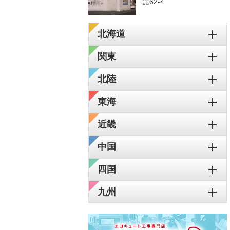
舘62-4
北海道
関東
北陸
東海
近畿
中国
四国
九州