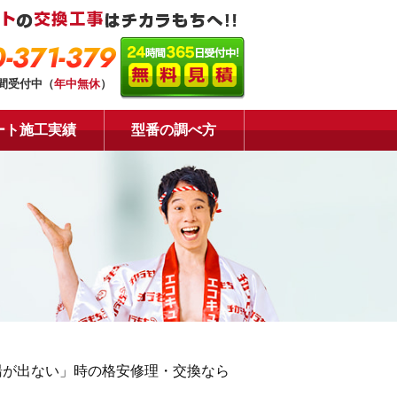
-371-379
時間受付中（
年中無休
）
ート施工実績
型番の調べ方
湯が出ない」時の格安修理・交換なら
！