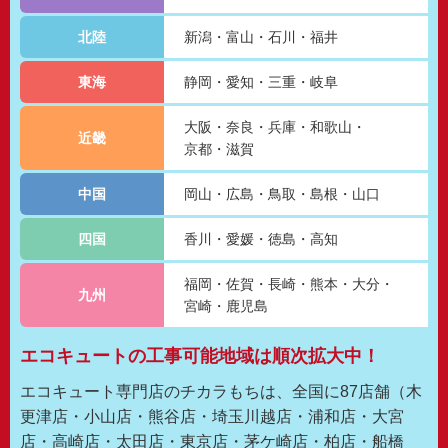
北陸
新潟
富山
石川
福井
東海
静岡
愛知
三重
岐阜
大阪
奈良
兵庫
和歌山
近畿
京都
滋賀
中国
岡山
広島
鳥取
島根
山口
四国
香川
愛媛
徳島
高知
福岡
佐賀
長崎
熊本
大分
九州
宮崎
鹿児島
エコキュートの工事可能地域は順次拡大中！
エコキュート専門店のチカラもちは、全国に87店舗（木
更津店・小山店・熊谷店・埼玉川越店・浦和店・大宮
店・高崎店・太田店・東京店・茅ケ崎店・柏店・船橋