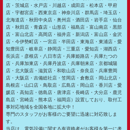
店・茨城店・水戸店・川越店・成田店・松本店・甲府
店・宇都宮店・西東京店・神奈川店・群馬店・埼玉店・
北海道店・秋田中央店・奥州店・酒田店・岩手店・仙台
店・秋田店・青森店・山形店・福島店・富山南店・黒部
店・富山北店・高岡店・福井店・新潟店・富山店・金沢
店・今伊勢町店・一宮店・半田店・東海店・東浦店・愛
知豊田店・岐阜店・静岡店・三重店・愛知店・湖西店・
長浜店・彦根店・八日市店・兵庫姫路店・兵庫たつの
店・兵庫加東店・兵庫丹波店・兵庫朝来店・京都城陽
店・北大阪店・滋賀店・和歌山店・奈良店・兵庫豊岡
店・大阪店・吉備総社店・笠岡店・倉敷店・岡山北店・
島根店・山口店・鳥取店・広島店・岡山店・香川店・愛
媛店・高知店・徳島店・唐津店・長崎店・大分店・鹿児
島店・宮崎店・熊本店・福岡店）設置しており、取付工
事対応地域を全国各地に拡大中！
専門のスタッフがお客様のご要望に迅速に対応致しま
す。
当店は、電気設備に関する有資格者がお客様を第一に考