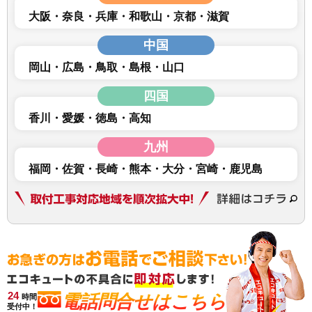
大阪
奈良
兵庫
和歌山
京都
滋賀
中国
岡山
広島
鳥取
島根
山口
四国
香川
愛媛
徳島
高知
九州
福岡
佐賀
長崎
熊本
大分
宮崎
鹿児島
24
電話問合せはこちら
時間
受付中！