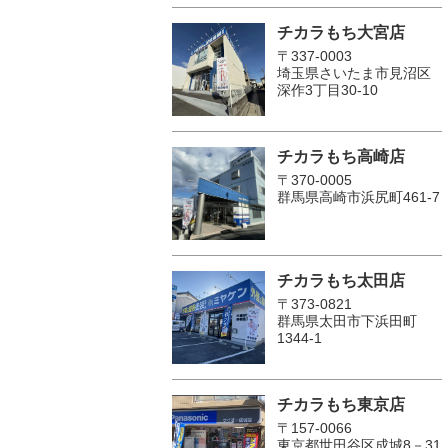
チカラもち大宮店
〒337-0003
埼玉県さいたま市見沼区
深作3丁目30-10
チカラもち高崎店
〒370-0005
群馬県高崎市浜尻町461-7
チカラもち太田店
〒373-0821
群馬県太田市下浜田町
1344-1
チカラもち東京店
〒157-0066
東京都世田谷区成城8－31