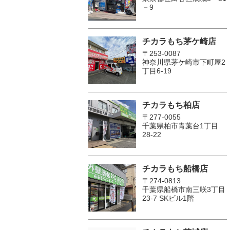
－9
チカラもち茅ケ崎店
〒253-0087
神奈川県茅ケ崎市下町屋2
丁目6-19
チカラもち柏店
〒277-0055
千葉県柏市青葉台1丁目
28-22
チカラもち船橋店
〒274-0813
千葉県船橋市南三咲3丁目
23-7 SKビル1階