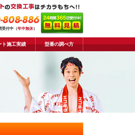
-808-886
時間受付中（
年中無休
）
ート施工実績
型番の調べ方