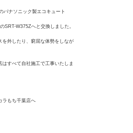
造のパナソニック製エコキュート
のSRT-W375Zへと交換しました。
スを外したり、窮屈な体勢をしなが
店はすべて自社施工で工事いたしま
カラもち千葉店へ