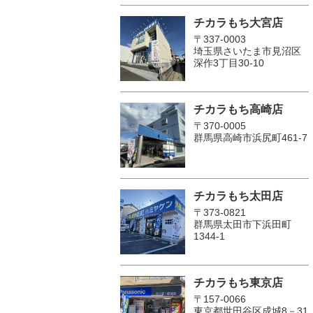
チカラもち大宮店
〒337-0003
埼玉県さいたま市見沼区
深作3丁目30-10
チカラもち高崎店
〒370-0005
群馬県高崎市浜尻町461-7
チカラもち太田店
〒373-0821
群馬県太田市下浜田町
1344-1
チカラもち東京店
〒157-0066
東京都世田谷区成城8－31