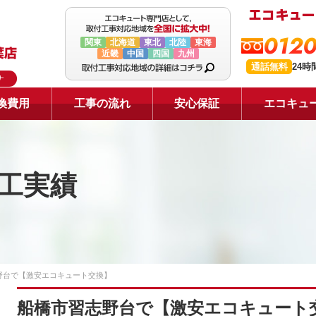
0120
関東
北海道
東北
北陸
東海
近畿
中国
四国
九州
通話無料
24
ナ
換費用
工事の流れ
安心保証
エコキュ
工実績
野台で【激安エコキュート交換】
船橋市習志野台で【激安エコキュート