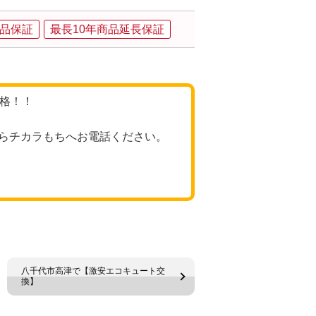
品保証
最長10年商品延長保証
価格！！
らチカラもちへお電話ください。
八千代市高津で【激安エコキュート交
換】