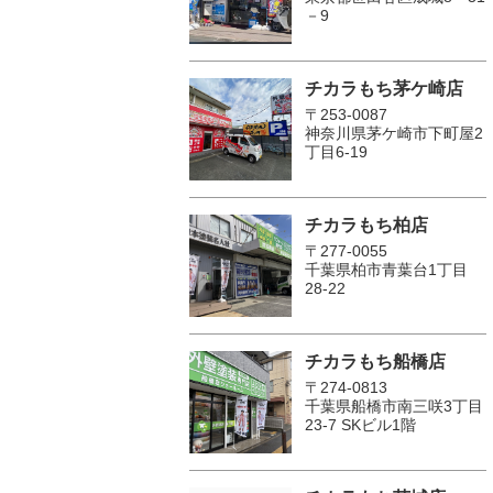
－9
チカラもち茅ケ崎店
〒253-0087
神奈川県茅ケ崎市下町屋2
丁目6-19
チカラもち柏店
〒277-0055
千葉県柏市青葉台1丁目
28-22
チカラもち船橋店
〒274-0813
千葉県船橋市南三咲3丁目
23-7 SKビル1階