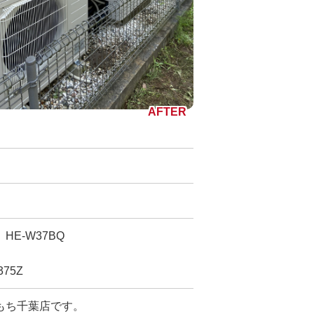
E-W37BQ
75Z
もち千葉店です。