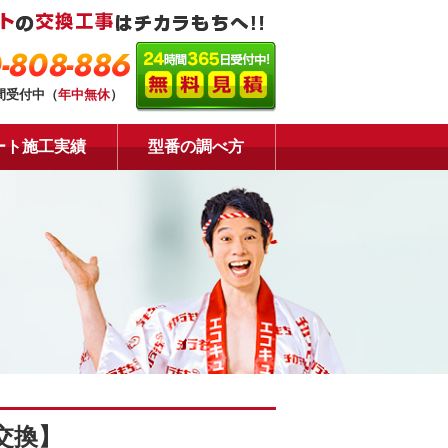
-808-886
時間受付中（
年中無休
）
ート施工実績
型番の調べ方
交換】