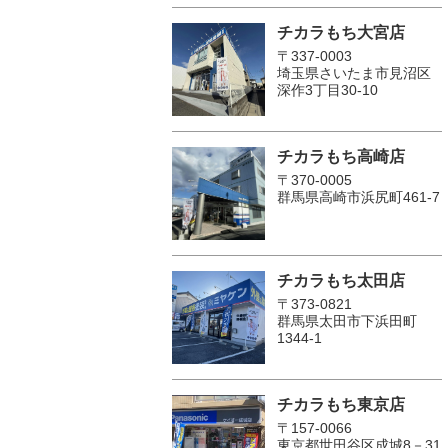
チカラもち大宮店
〒337-0003
埼玉県さいたま市見沼区
深作3丁目30-10
チカラもち高崎店
〒370-0005
群馬県高崎市浜尻町461-7
チカラもち太田店
〒373-0821
群馬県太田市下浜田町
1344-1
チカラもち東京店
〒157-0066
東京都世田谷区成城8－31