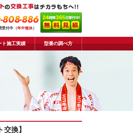
-808-886
時間受付中（
年中無休
）
ート施工実績
型番の調べ方
ト交換】