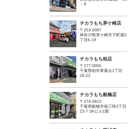
－9
チカラもち茅ケ崎店
〒253-0087
神奈川県茅ケ崎市下町屋2
丁目6-19
チカラもち柏店
〒277-0055
千葉県柏市青葉台1丁目
28-22
チカラもち船橋店
〒274-0813
千葉県船橋市南三咲3丁目
23-7 SKビル1階