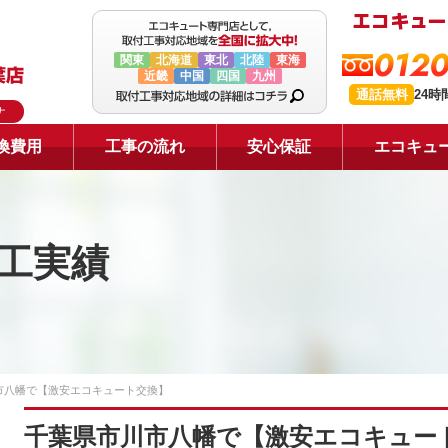
0120
関東
北海道
東北
北陸
東海
近畿
中国
四国
九州
通話無料
24
ナ
換費用
工事の流れ
安心保証
エコキュ
工実績
市八幡で【激安エコキュート交換】
千葉県市川市八幡で【激安エコキュー