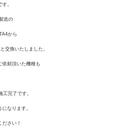
です。
製造の
TA4から
Zへと交換いたしました。
ご依頼頂いた機種も
。
施工完了です。
うになります。
ください！