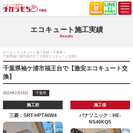
エコキュート施工実績
Results
ホーム
エコキュート施工実績
千葉県
千葉県袖ケ浦市福王台で【激安エコキュート交換】
千葉県袖ケ浦市福王台で【激安エコキュート交
換】
2022年2月10日
千葉県
施工前
施工後
三菱：SRT-HPT46W4
パナソニック：HE-
NS46KQS