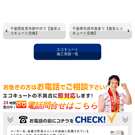
千葉県富里市新中沢で【激安エ
千葉県市原市喜多で【激安エコ
コキュート交換】
キュート交換】
エコキュート
施工実績一覧
24
電話問合せはこちら
時間
受付中！