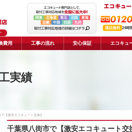
0120
関東
北海道
東北
北陸
東海
近畿
中国
四国
九州
通話無料
24
ナ
換費用
工事の流れ
安心保証
エコキュ
工実績
市で【激安エコキュート交換】
千葉県八街市で【激安エコキュート交