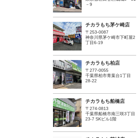
－9
チカラもち茅ケ崎店
〒253-0087
神奈川県茅ケ崎市下町屋2
丁目6-19
チカラもち柏店
〒277-0055
千葉県柏市青葉台1丁目
28-22
チカラもち船橋店
〒274-0813
千葉県船橋市南三咲3丁目
23-7 SKビル1階