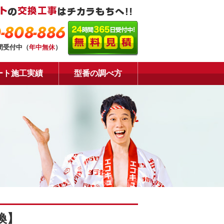
-808-886
時間受付中（
年中無休
）
ート施工実績
型番の調べ方
換】