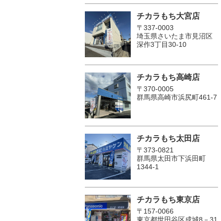
チカラもち大宮店
〒337-0003
埼玉県さいたま市見沼区
深作3丁目30-10
チカラもち高崎店
〒370-0005
群馬県高崎市浜尻町461-7
チカラもち太田店
〒373-0821
群馬県太田市下浜田町
1344-1
チカラもち東京店
〒157-0066
東京都世田谷区成城8－31