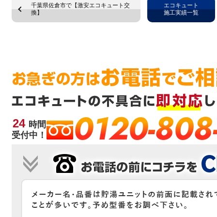
千葉県佐倉市で【激安エコキュート交
エコキュート
換】
施工実績一覧
0120-808
24
時間
受付中！