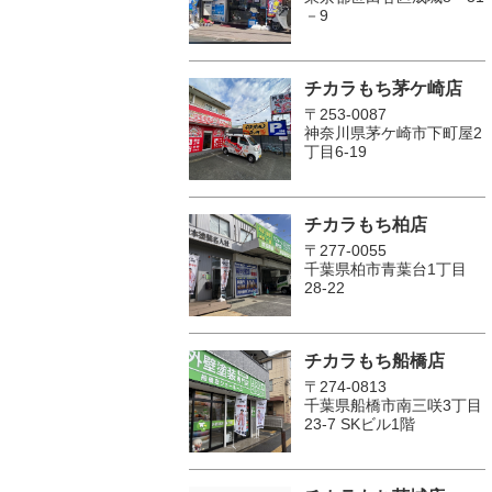
－9
チカラもち茅ケ崎店
〒253-0087
神奈川県茅ケ崎市下町屋2
丁目6-19
チカラもち柏店
〒277-0055
千葉県柏市青葉台1丁目
28-22
チカラもち船橋店
〒274-0813
千葉県船橋市南三咲3丁目
23-7 SKビル1階