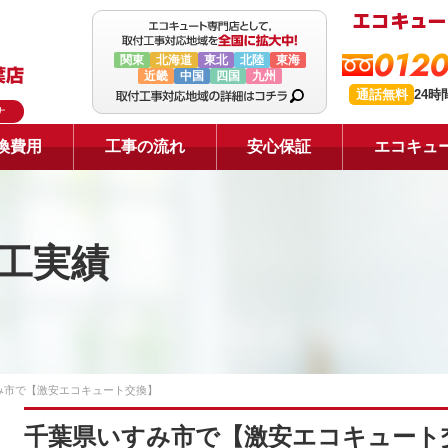
0120
関東
北海道
東北
北陸
東海
近畿
中国
四国
九州
通話無料
24
ナ
換費用
工事の流れ
安心保証
エコキュ
工実績
み市で【激安エコキュート交換】
千葉県いすみ市で【激安エコキュート