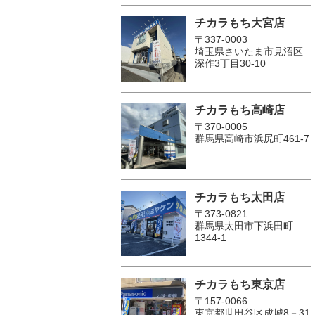
チカラもち大宮店
〒337-0003
埼玉県さいたま市見沼区
深作3丁目30-10
チカラもち高崎店
〒370-0005
群馬県高崎市浜尻町461-7
チカラもち太田店
〒373-0821
群馬県太田市下浜田町
1344-1
チカラもち東京店
〒157-0066
東京都世田谷区成城8－31