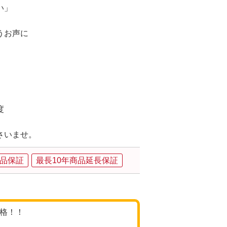
い」
うお声に
、
度
さいませ。
品保証
最長10年商品延長保証
価格！！