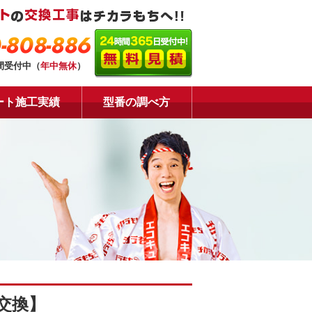
-808-886
時間受付中（
年中無休
）
ート施工実績
型番の調べ方
交換】