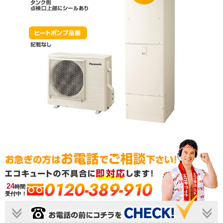
0120-389-910
24
時間
受付中！