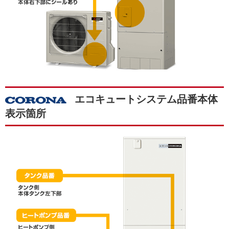
エコキュートシステム品番本体
表示箇所