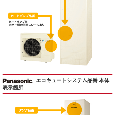
エコキュートシステム品番 本体
表示箇所