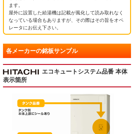
ます。
屋外に設置した給湯機は記載が風化して読み取れなく
なっている場合もありますが、その際はその旨をオペ
レータにお伝え下さい。
各メーカーの銘板サンプル
エコキュートシステム品番 本体
表示箇所