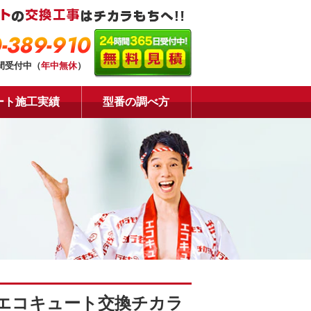
-389-910
時間受付中（
年中無休
）
ート施工実績
型番の調べ方
エコキュート交換チカラ