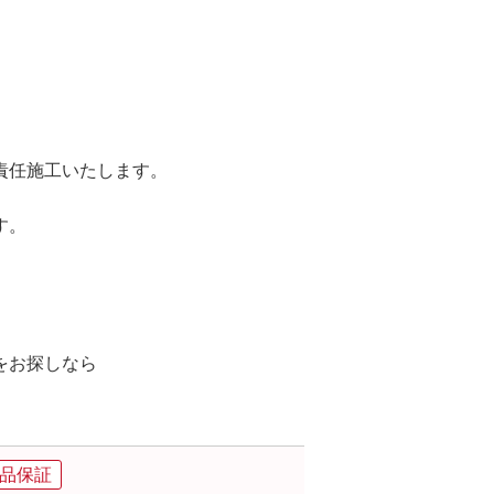
責任施工いたします。
す。
。
をお探しなら
。
品保証