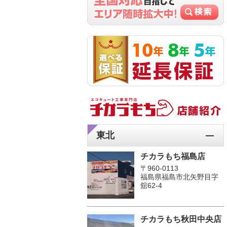
東北
チカラもち福島店
〒960-0113
福島県福島市北矢野目字
舘62-4
チカラもち秋田中央店