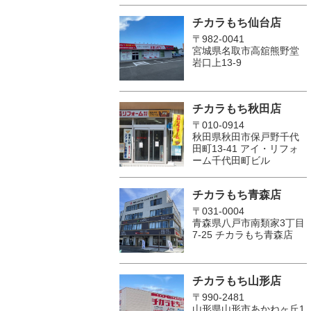
チカラもち仙台店
〒982-0041
宮城県名取市高舘熊野堂
岩口上13‐9
チカラもち秋田店
〒010-0914
秋田県秋田市保戸野千代
田町13-41 アイ・リフォ
ーム千代田町ビル
チカラもち青森店
〒031-0004
青森県八戸市南類家3丁目
7-25 チカラもち青森店
チカラもち山形店
〒990-2481
山形県山形市あかねヶ丘1