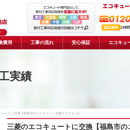
0120
東北
北海道
関東
北陸
東海
近畿
中国
四国
九州
通話無料
24
ナ
換費用
工事の流れ
安心保証
エコキュ
工実績
キュートに交換【福島市のエコキュート交換チカラもち】
三菱のエコキュートに交換【福島市の