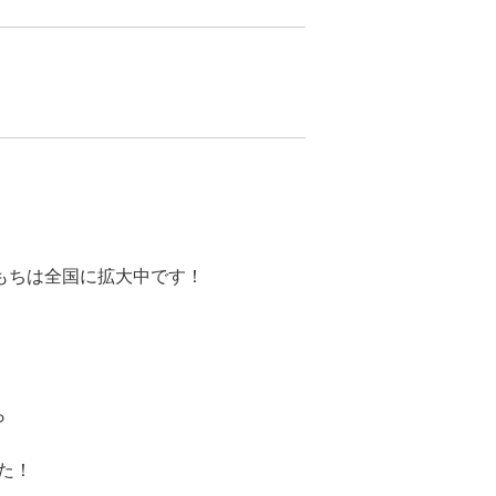
。
もちは全国に拡大中です！
ら
した！