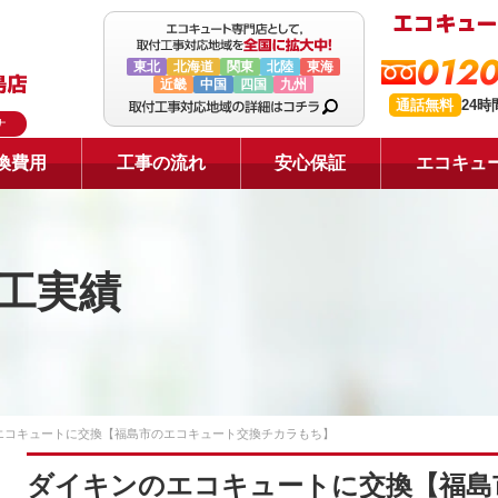
0120
東北
北海道
関東
北陸
東海
近畿
中国
四国
九州
通話無料
24
ナ
換費用
工事の流れ
安心保証
エコキュ
工実績
エコキュートに交換【福島市のエコキュート交換チカラもち】
ダイキンのエコキュートに交換【福島