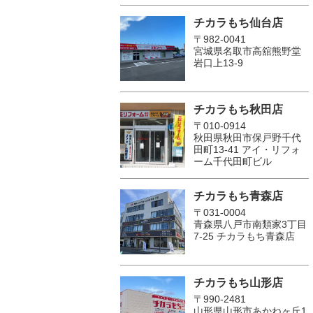
チカラもち仙台店
〒982-0041
宮城県名取市高舘熊野堂
岩口上13‐9
チカラもち秋田店
〒010-0914
秋田県秋田市保戸野千代
田町13-41 アイ・リフォ
ーム千代田町ビル
チカラもち青森店
〒031-0004
青森県八戸市南類家3丁目
7-25 チカラもち青森店
チカラもち山形店
〒990-2481
山形県山形市あかねヶ丘1