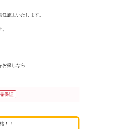
責任施工いたします。
す。
。
をお探しなら
。
品保証
価格！！