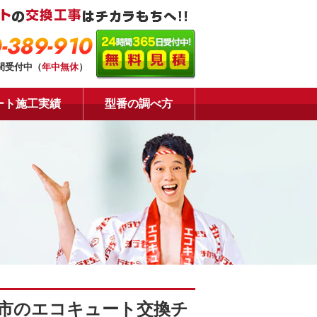
-389-910
時間受付中（
年中無休
）
ート施工実績
型番の調べ方
市のエコキュート交換チ