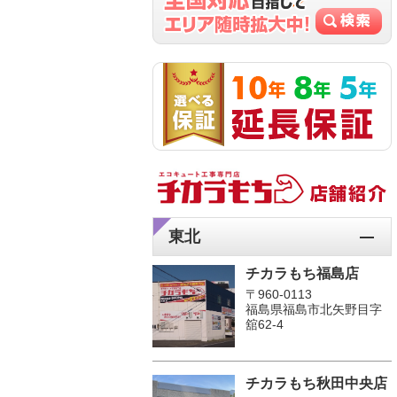
東北
チカラもち福島店
〒960-0113
福島県福島市北矢野目字
舘62-4
チカラもち秋田中央店