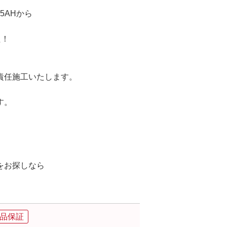
K5AHから
た！
責任施工いたします。
す。
。
をお探しなら
。
品保証