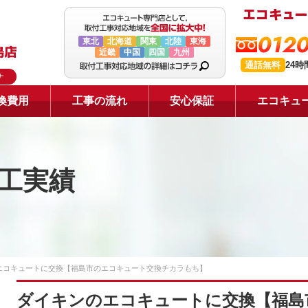
0120
東北
北海道
関東
北陸
東海
近畿
中国
四国
九州
通話無料
24
ナ
換費用
工事の流れ
安心保証
エコキュ
工実績
エコキュートに交換【福島市のエコキュート交換チカラもち】
ダイキンのエコキュートに交換【福島