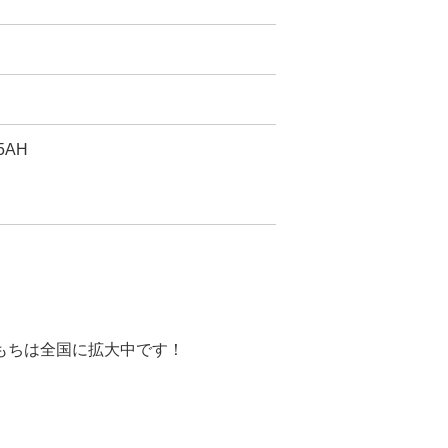
5AH
。
もちは全国に拡大中です！