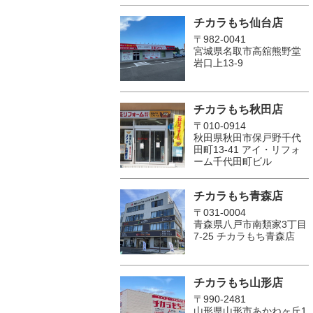
チカラもち仙台店
〒982-0041
宮城県名取市高舘熊野堂
岩口上13‐9
チカラもち秋田店
〒010-0914
秋田県秋田市保戸野千代
田町13-41 アイ・リフォ
ーム千代田町ビル
チカラもち青森店
〒031-0004
青森県八戸市南類家3丁目
7-25 チカラもち青森店
チカラもち山形店
〒990-2481
山形県山形市あかねヶ丘1