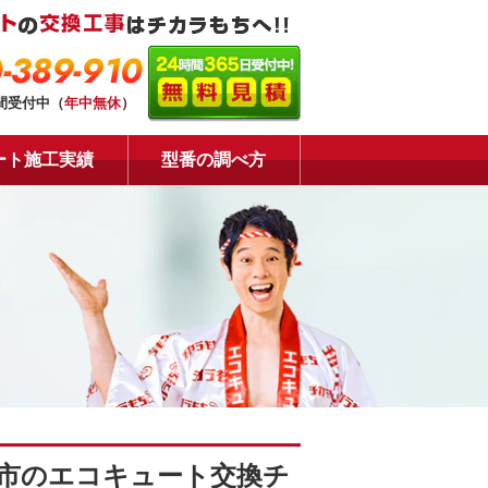
-389-910
時間受付中（
年中無休
）
ート施工実績
型番の調べ方
市のエコキュート交換チ