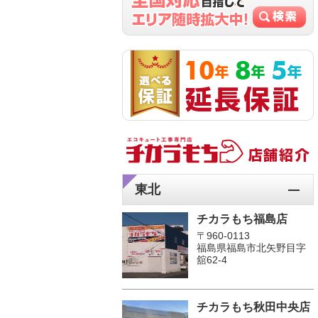
東北
チカラもち福島店
〒960-0113
福島県福島市北矢野目字
舘62-4
チカラもち秋田中央店