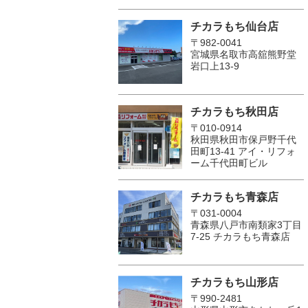
チカラもち仙台店
〒982-0041
宮城県名取市高舘熊野堂
岩口上13‐9
チカラもち秋田店
〒010-0914
秋田県秋田市保戸野千代
田町13-41 アイ・リフォ
ーム千代田町ビル
チカラもち青森店
〒031-0004
青森県八戸市南類家3丁目
7-25 チカラもち青森店
チカラもち山形店
〒990-2481