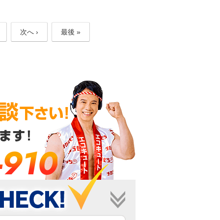
次へ ›
最後 »
-910