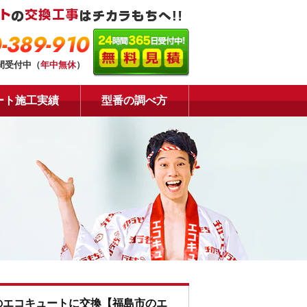
-389-910
時間受付中（
年中無休
）
ート施工実績
型番の調べ方
のエコキュートに交換【福島市のエ