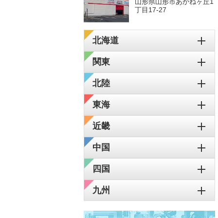
山形県山形市あかねヶ丘1
丁目17-27
北海道
関東
北陸
東海
近畿
中国
四国
九州