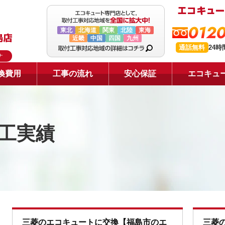
0120
東北
北海道
関東
北陸
東海
近畿
中国
四国
九州
通話無料
24
ナ
換費用
工事の流れ
安心保証
エコキュ
工実績
三菱のエコキュートに交換【福島市のエ
三菱