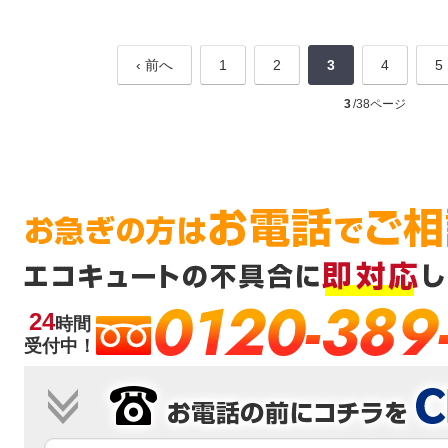
‹ 前へ
1
2
3
4
5
3
/38ページ
0120-389
24
時間
受付中！