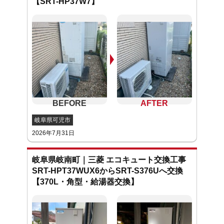
【SRT-HP37W7】
岐阜県可児市
2026年7月31日
岐阜県岐南町｜三菱 エコキュート交換工事
SRT-HPT37WUX6からSRT-S376Uへ交換
【370L・角型・給湯器交換】