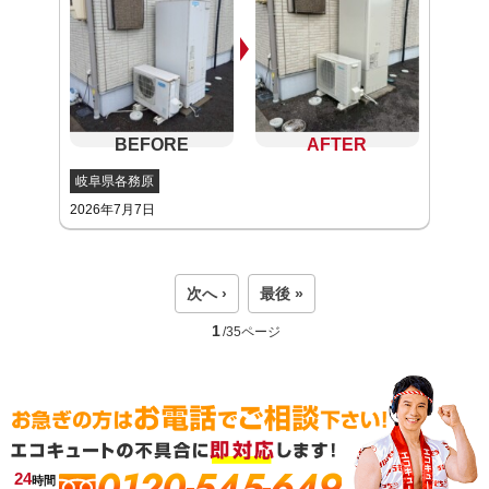
岐阜県各務原
2026年7月7日
次へ ›
最後 »
1
/35ページ
0120-545-649
24
時間