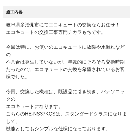
施工内容
岐阜県多治見市にてエコキュートの交換ならお任せ！
エコキュートの交換工事専門チカラもちです。
今回は特に、お使いのエコキュートに故障や水漏れなど
の
不具合は発生していないが、年数的にそろそろ交換時期
だったので、エコキュートの交換を希望されているお客
様でした。
今回、交換した機種は、既設品に引き続き、パナソニッ
クの
エコキュートになります。
こちらのHE-NS37KQSは、スタンダードクラスになりま
して、
機能としてもシンプルな仕様になっております。