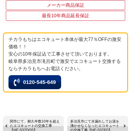
メーカー商品保証
最長10年商品延長保証
チカラもちはエコキュート本体が最大77％OFFの激安
価格！！
安心の10年保証込で工事させて頂いております。
岐阜県多治見市滝呂町で激安でエコキュート交換する
ならチカラもちへお電話ください。
0120-545-649
関市にて、耐久年数10年を超え
多治見市にて水漏れしてお湯を
たエコキュートの交換工事
沸かせなくなったエコキュート
【HE-S37DQS】
の交換工事【HE-S37FQ】