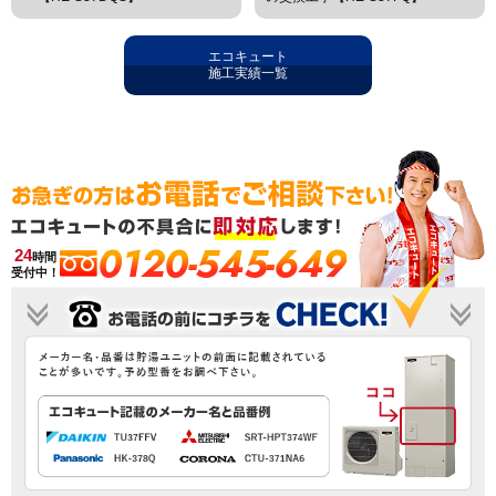
エコキュート
施工実績一覧
0120-545-649
24
時間
受付中！