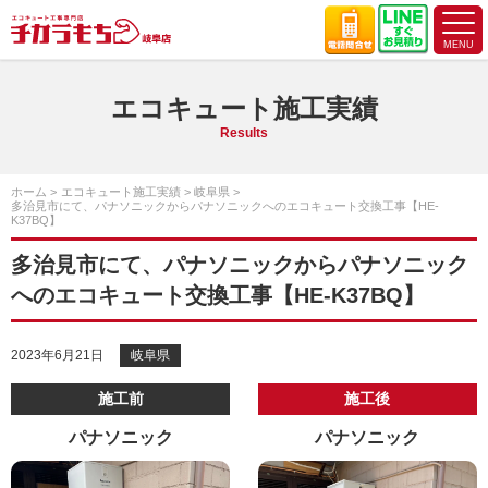
エコキュート施工実績
Results
ホーム
エコキュート施工実績
岐阜県
多治見市にて、パナソニックからパナソニックへのエコキュート交換工事【HE-
K37BQ】
多治見市にて、パナソニックからパナソニック
へのエコキュート交換工事【HE-K37BQ】
2023年6月21日
岐阜県
施工前
施工後
パナソニック
パナソニック