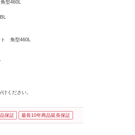
型460L
BL
 角型460L
V
がけください。
品保証
最長10年商品延長保証