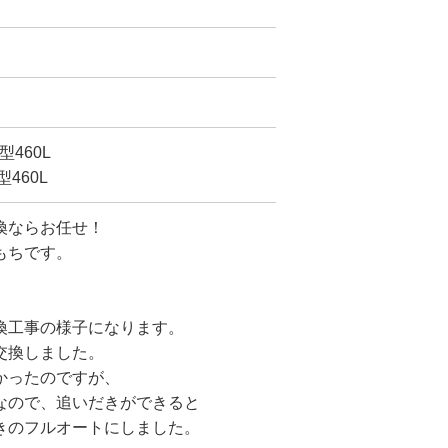
型460L
460L
換ならお任せ！
もちです。
換工事の様子になります。
交換しました。
かったのですが、
なので、追いだきができると
きのフルオートにしました。