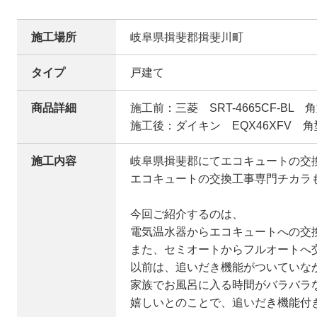
施工場所
岐阜県揖斐郡揖斐川町
タイプ
戸建て
商品詳細
施工前：三菱 SRT-4665CF-BL 角
施工後：ダイキン EQX46XFV 角型
施工内容
岐阜県揖斐郡にてエコキュートの交
エコキュートの交換工事専門チカラ
今回ご紹介するのは、
電気温水器からエコキュートへの交
また、セミオートからフルオートへ
以前は、追いだき機能がついていな
家族でお風呂に入る時間がバラバラ
嬉しいとのことで、追いだき機能付