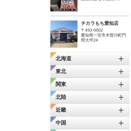
チカラもち愛知店
〒493-0002
愛知県一宮市木曽川町門
間大坪24
北海道
東北
関東
北陸
近畿
中国