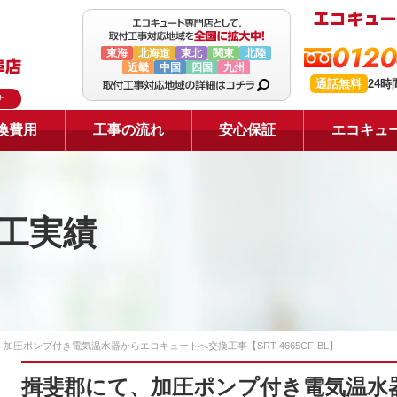
0120
東海
北海道
東北
関東
北陸
近畿
中国
四国
九州
通話無料
24
ナ
換費用
工事の流れ
安心保証
エコキュ
工実績
加圧ポンプ付き電気温水器からエコキュートへ交換工事【SRT-4665CF-BL】
揖斐郡にて、加圧ポンプ付き電気温水