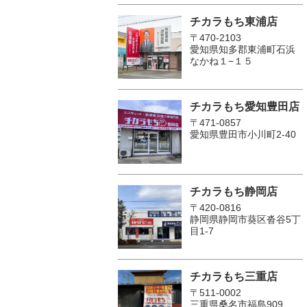
チカラもち東浦店
〒470-2103
愛知県知多郡東浦町石浜
なかね１−１５
チカラもち愛知豊田店
〒471-0857
愛知県豊田市小川町2‐40
チカラもち静岡店
〒420-0816
静岡県静岡市葵区沓谷5丁
目1-7
チカラもち三重店
〒511-0002
三重県桑名市福島909