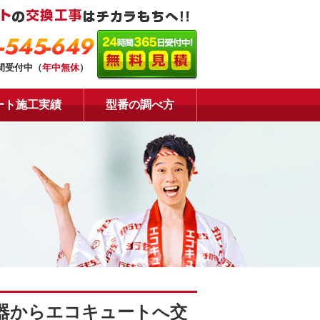
-545-649
時間受付中（
年中無休
）
ート施工実績
型番の調べ方
器からエコキュートへ交