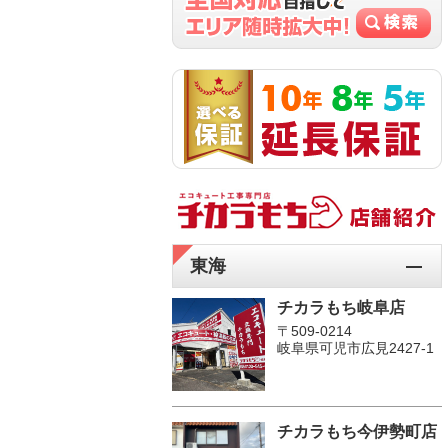
東海
チカラもち岐阜店
〒509-0214
岐阜県可児市広見2427-1
チカラもち今伊勢町店