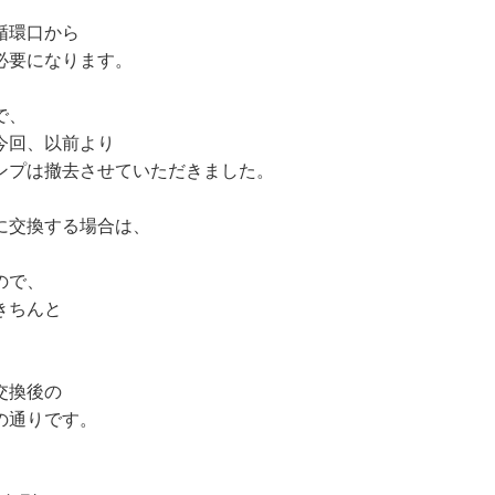
循環口から
必要になります。
で、
今回、以前より
ンプは撤去させていただきました。
に交換する場合は、
ので、
きちんと
交換後の
の通りです。