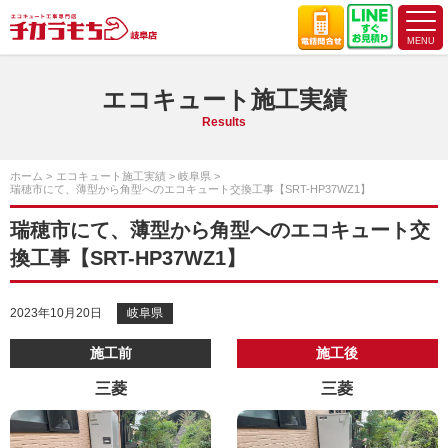
エコキュート施工実績
Results
ホーム
エコキュート施工実績
岐阜県
瑞穂市にて、薄型から角型へのエコキュート交換工事【SRT-HP37WZ1】
瑞穂市にて、薄型から角型へのエコキュート交
換工事【SRT-HP37WZ1】
2023年10月20日
岐阜県
施工前
施工後
三菱
三菱