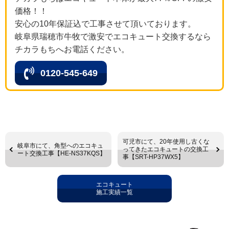
価格！！
安心の10年保証込で工事させて頂いております。
岐阜県瑞穂市牛牧で激安でエコキュート交換するなら
チカラもちへお電話ください。
0120-545-649
可児市にて、20年使用し古くな
岐阜市にて、角型へのエコキュ
ってきたエコキュートの交換工
ート交換工事【HE-NS37KQS】
事【SRT-HP37WX5】
エコキュート
施工実績一覧