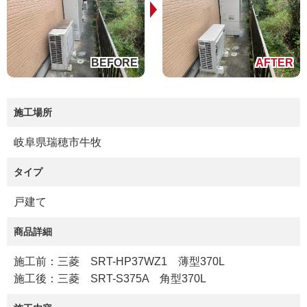
施工場所
岐阜県瑞穂市牛牧
タイプ
戸建て
商品詳細
施工前：三菱 SRT-HP37WZ1 薄型370L
施工後：三菱 SRT-S375A 角型370L