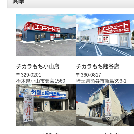
関東
チカラもち小山店
チカラもち熊谷店
〒329-0201
〒360-0817
栃木県小山市粟宮1560
埼玉県熊谷市新島393-1