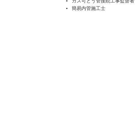
ガス可とう管接続工事監督者
簡易内管施工士