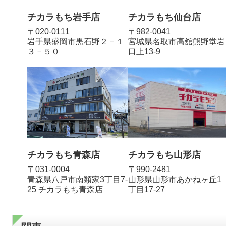
チカラもち岩手店
チカラもち仙台店
〒020-0111
〒982-0041
岩手県盛岡市黒石野２－１
宮城県名取市高舘熊野堂岩
３－５０
口上13‐9
チカラもち青森店
チカラもち山形店
〒031-0004
〒990-2481
青森県八戸市南類家3丁目7-
山形県山形市あかねヶ丘1
25 チカラもち青森店
丁目17-27