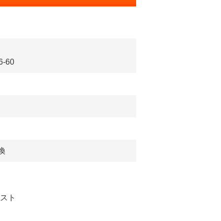
-60
換
リスト