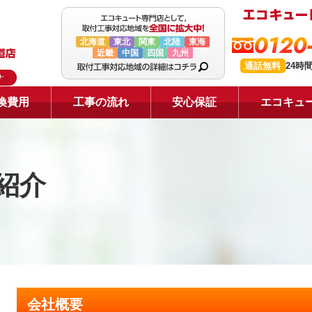
0120
北海道
東北
関東
北陸
東海
近畿
中国
四国
九州
通話無料
24時
ナ
換費用
工事の流れ
安心保証
エコキュ
紹介
会社概要