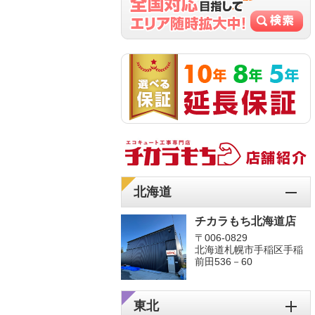
北海道
チカラもち北海道店
〒006-0829
北海道札幌市手稲区手稲
前田536－60
東北