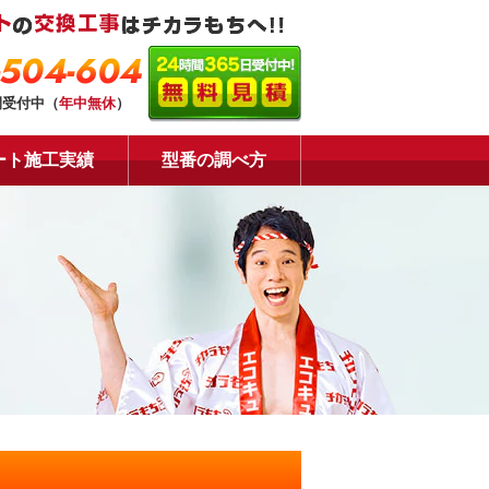
-504-604
間受付中（
年中無休
）
ート施工実績
型番の調べ方