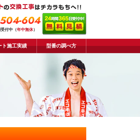
-504-604
間受付中（
年中無休
）
ート施工実績
型番の調べ方