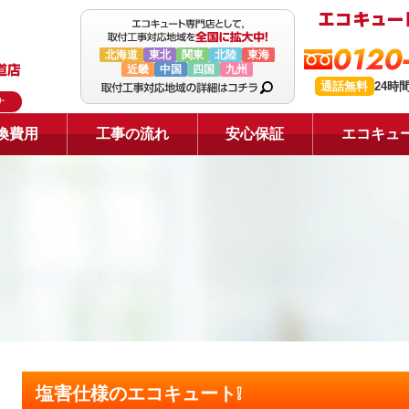
0120
北海道
東北
関東
北陸
東海
近畿
中国
四国
九州
通話無料
24時
ナ
換費用
工事の流れ
安心保証
エコキュ
塩害仕様のエコキュート❕