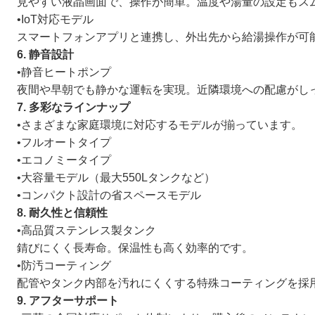
見やすい液晶画面で、操作が簡単。温度や湯量の設定もス
•IoT対応モデル
スマートフォンアプリと連携し、外出先から給湯操作が可
6. 静音設計
•静音ヒートポンプ
夜間や早朝でも静かな運転を実現。近隣環境への配慮がし
7. 多彩なラインナップ
•さまざまな家庭環境に対応するモデルが揃っています。
•フルオートタイプ
•エコノミータイプ
•大容量モデル（最大550Lタンクなど）
•コンパクト設計の省スペースモデル
8. 耐久性と信頼性
•高品質ステンレス製タンク
錆びにくく長寿命。保温性も高く効率的です。
•防汚コーティング
配管やタンク内部を汚れにくくする特殊コーティングを採
9. アフターサポート