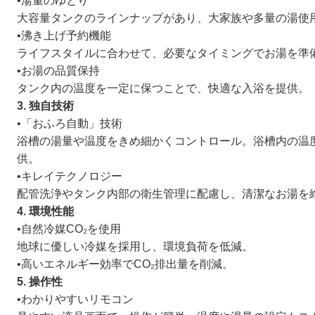
•湯量のゆとり
大容量タンクのラインナップがあり、大家族や多量の湯使
•沸き上げ予約機能
ライフスタイルに合わせて、必要なタイミングでお湯を準
•お湯の品質保持
タンク内の温度を一定に保つことで、快適な入浴を提供。
3. 独自技術
•「おふろ自動」技術
浴槽の湯量や温度をきめ細かくコントロール。浴槽内の温
供。
•キレイテクノロジー
配管洗浄やタンク内部の衛生管理に配慮し、清潔なお湯を
4. 環境性能
•自然冷媒CO₂を使用
地球に優しい冷媒を採用し、環境負荷を低減。
•高いエネルギー効率でCO₂排出量を削減。
5. 操作性
•わかりやすいリモコン