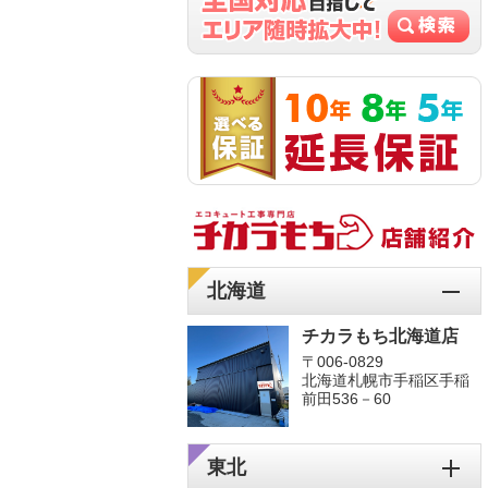
北海道
チカラもち北海道店
〒006-0829
北海道札幌市手稲区手稲
前田536－60
東北