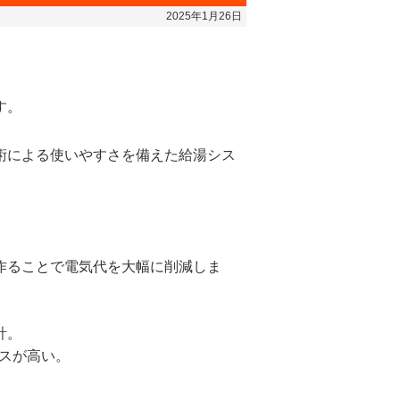
2025年1月26日
す。
術による使いやすさを備えた給湯シス
作ることで電気代を大幅に削減しま
計。
スが高い。