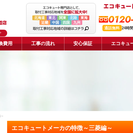
0120
北海道
東北
関東
北陸
東海
近畿
中国
四国
九州
通話無料
24時
ナ
換費用
工事の流れ
安心保証
エコキュ
編～
エコキュートメーカの特徴～三菱編～