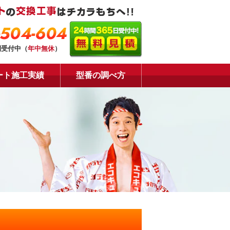
-504-604
間受付中（
年中無休
）
ート施工実績
型番の調べ方