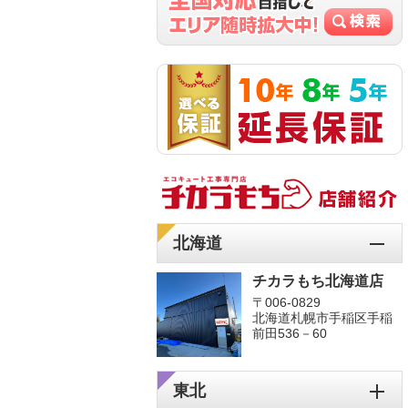
北海道
チカラもち北海道店
〒006-0829
北海道札幌市手稲区手稲
前田536－60
東北