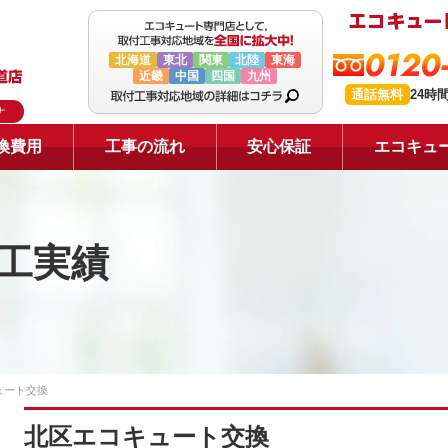
0120
北海道
東北
関東
北陸
東海
近畿
中国
四国
九州
通話無料
24時
ナ
換費用
工事の流れ
安心保証
エコキュ
工実績
ュート交換
北区エコキュート交換