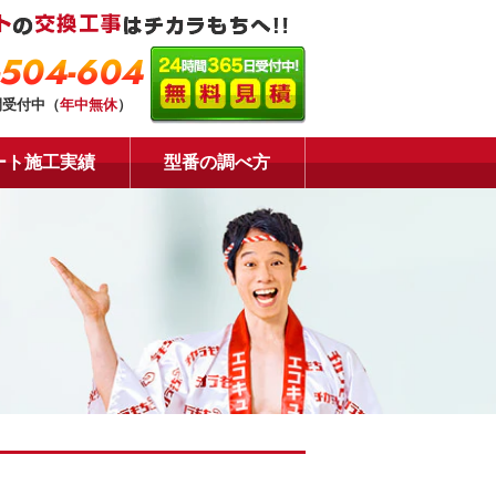
-504-604
間受付中（
年中無休
）
ート施工実績
型番の調べ方