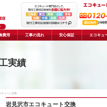
0120
北海道
東北
関東
北陸
東海
近畿
中国
四国
九州
通話無料
24時
ナ
換費用
工事の流れ
安心保証
エコキュ
工実績
コキュート交換
岩見沢市エコキュート交換