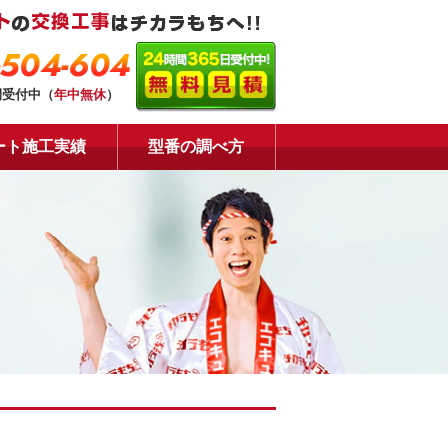
-504-604
間受付中（
年中無休
）
ート施工実績
型番の調べ方