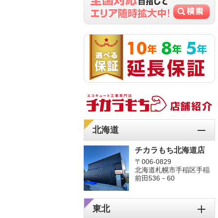
北海道
チカラもち北海道店
〒006-0829
北海道札幌市手稲区手稲
前田536－60
東北