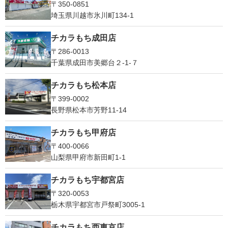
〒350-0851
埼玉県川越市氷川町134-1
チカラもち成田店
〒286-0013
千葉県成田市美郷台２‐1‐７
チカラもち松本店
〒399-0002
長野県松本市芳野11-14
チカラもち甲府店
〒400-0066
山梨県甲府市新田町1-1
チカラもち宇都宮店
〒320-0053
栃木県宇都宮市戸祭町3005-1
チカラもち西東京店