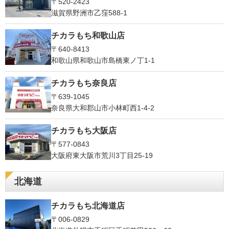
〒520-2423
滋賀県野洲市乙窪588-1
チカラもち和歌山店
〒640-8413
和歌山県和歌山市島橋東ノ丁1-1
チカラもち奈良店
〒639-1045
奈良県大和郡山市小林町西1-4-2
チカラもち大阪店
〒577-0843
大阪府東大阪市荒川3丁目25-19
北海道
チカラもち北海道店
〒006-0829