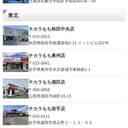
北海道札幌市手稲区手稲前田536－60
東北
チカラもち秋田中央店
〒010-0013
秋田県秋田市南通築地3-11 ドットビル202号
チカラもち奥州店
〒023-0841
岩手県奥州市水沢真城宇東鶴巻1‐1
チカラもち酒田店
〒998-0858
山形県酒田市緑町18-13
チカラもち岩手店
〒020-0111
岩手県盛岡市黒石野２－１３－５０