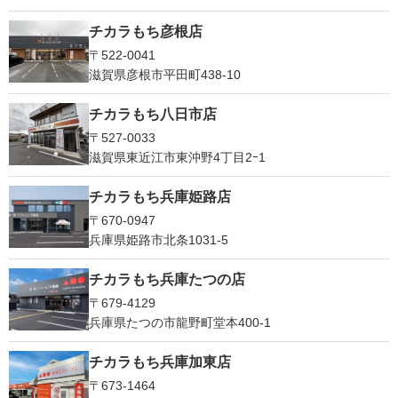
チカラもち彦根店
〒522-0041
滋賀県彦根市平田町438-10
チカラもち八日市店
〒527-0033
滋賀県東近江市東沖野4丁目2ｰ1
チカラもち兵庫姫路店
〒670-0947
兵庫県姫路市北条1031-5
チカラもち兵庫たつの店
〒679-4129
兵庫県たつの市龍野町堂本400-1
チカラもち兵庫加東店
〒673-1464