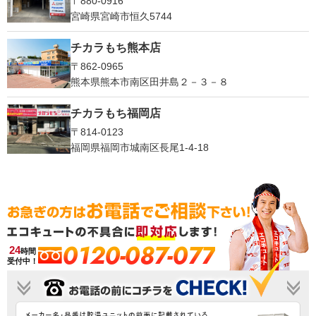
〒880-0916
宮崎県宮崎市恒久5744
チカラもち熊本店
〒862-0965
熊本県熊本市南区田井島２－３－８
チカラもち福岡店
〒814-0123
福岡県福岡市城南区長尾1‐4‐18
0120-087-077
24
時間
受付中！