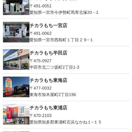
〒491-0051
愛知県一宮市今伊勢町馬寄北塚20－1
チカラもち一宮店
〒491-0062
愛知県一宮市西島町１丁目２９−１
チカラもち半田店
〒475-0927
半田市北二ツ坂町2丁目1-3
チカラもち東海店
〒477-0032
東海市加木屋町2丁目196
チカラもち東浦店
〒470-2103
愛知県知多郡東浦町石浜なかね１−１５