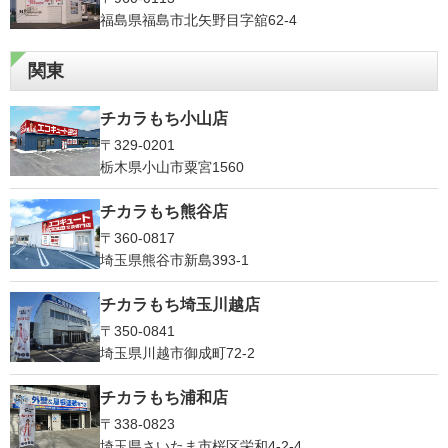
福島県福島市北矢野目字舘62-4
関東
チカラもち小山店
〒329-0201
栃木県小山市粟宮1560
チカラもち熊谷店
〒360-0817
埼玉県熊谷市新島393-1
チカラもち埼玉川越店
〒350-0841
埼玉県川越市御成町72-2
チカラもち浦和店
〒338-0823
埼玉県さいたま市桜区栄和4-2-4