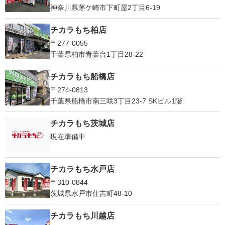
神奈川県茅ケ崎市下町屋2丁目6-19
チカラもち柏店
〒277-0055
千葉県柏市青葉台1丁目28-22
チカラもち船橋店
〒274-0813
千葉県船橋市南三咲3丁目23-7 SKビル1階
チカラもち茨城店
現在準備中
チカラもち水戸店
〒310-0844
茨城県水戸市住吉町48-10
チカラもち川越店