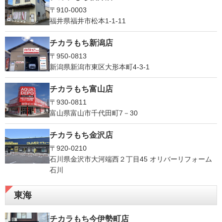
〒910-0003
福井県福井市松本1‐1-11
チカラもち新潟店
〒950-0813
新潟県新潟市東区大形本町4-3-1
チカラもち富山店
〒930-0811
富山県富山市千代田町7－30
チカラもち金沢店
〒920-0210
石川県金沢市大河端西２丁目45 オリバーリフォーム
石川
東海
チカラもち今伊勢町店