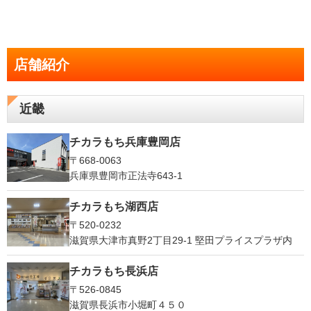
店舗紹介
近畿
チカラもち兵庫豊岡店
〒668-0063
兵庫県豊岡市正法寺643-1
チカラもち湖西店
〒520-0232
滋賀県大津市真野2丁目29-1 堅田プライスプラザ内
チカラもち長浜店
〒526-0845
滋賀県長浜市小堀町４５０