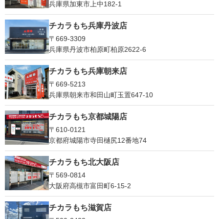
兵庫県加東市上中182-1
チカラもち兵庫丹波店
〒669-3309
兵庫県丹波市柏原町柏原2622-6
チカラもち兵庫朝来店
〒669-5213
兵庫県朝来市和田山町玉置647-10
チカラもち京都城陽店
〒610-0121
京都府城陽市寺田樋尻12番地74
チカラもち北大阪店
〒569-0814
大阪府高槻市富田町6-15-2
チカラもち滋賀店