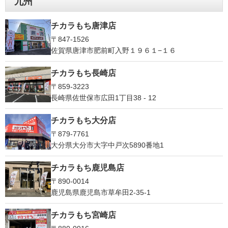
九州
チカラもち唐津店
〒847-1526
佐賀県唐津市肥前町入野１９６１−１６
チカラもち長崎店
〒859-3223
長崎県佐世保市広田1丁目38 - 12
チカラもち大分店
〒879-7761
大分県大分市大字中戸次5890番地1
チカラもち鹿児島店
〒890-0014
鹿児島県鹿児島市草牟田2-35-1
チカラもち宮崎店