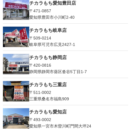
チカラもち愛知豊田店
〒471-0857
愛知県豊田市小川町2‐40
チカラもち岐阜店
〒509-0214
岐阜県可児市広見2427-1
チカラもち静岡店
〒420-0816
静岡県静岡市葵区沓谷5丁目1-7
チカラもち三重店
〒511-0002
三重県桑名市福島909
チカラもち愛知店
〒493-0002
愛知県一宮市木曽川町門間大坪24