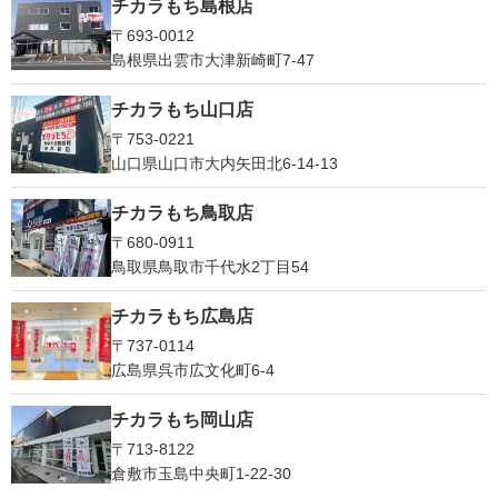
チカラもち島根店
〒693-0012
島根県出雲市大津新崎町7-47
チカラもち山口店
〒753-0221
山口県山口市大内矢田北6-14-13
チカラもち鳥取店
〒680-0911
鳥取県鳥取市千代水2丁目54
チカラもち広島店
〒737-0114
広島県呉市広文化町6-4
チカラもち岡山店
〒713-8122
倉敷市玉島中央町1-22-30