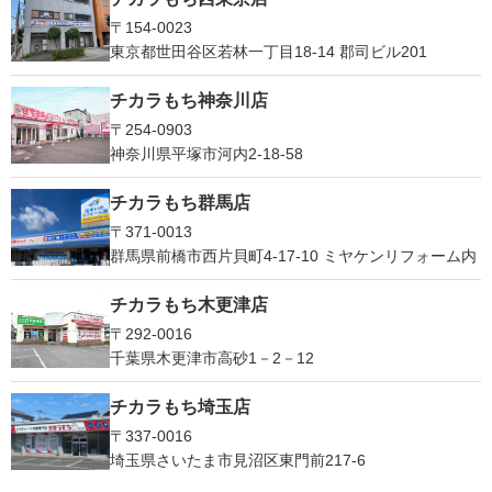
〒154-0023
東京都世田谷区若林一丁目18-14 郡司ビル201
チカラもち神奈川店
〒254-0903
神奈川県平塚市河内2-18-58
チカラもち群馬店
〒371-0013
群馬県前橋市西片貝町4-17-10 ミヤケンリフォーム内
チカラもち木更津店
〒292-0016
千葉県木更津市高砂1－2－12
チカラもち埼玉店
〒337-0016
埼玉県さいたま市見沼区東門前217-6