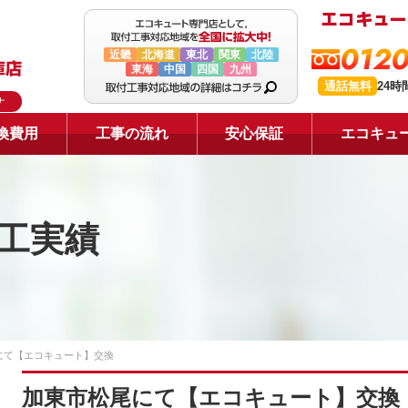
0120
近畿
北海道
東北
関東
北陸
東海
中国
四国
九州
通話無料
24
ナ
換費用
工事の流れ
安心保証
エコキュ
工実績
にて【エコキュート】交換
加東市松尾にて【エコキュート】交換