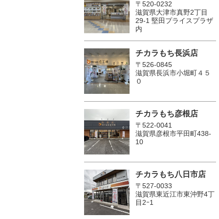
〒520-0232
滋賀県大津市真野2丁目
29-1 堅田プライスプラザ
内
チカラもち長浜店
〒526-0845
滋賀県長浜市小堀町４５
０
チカラもち彦根店
〒522-0041
滋賀県彦根市平田町438-
10
チカラもち八日市店
〒527-0033
滋賀県東近江市東沖野4丁
目2ｰ1