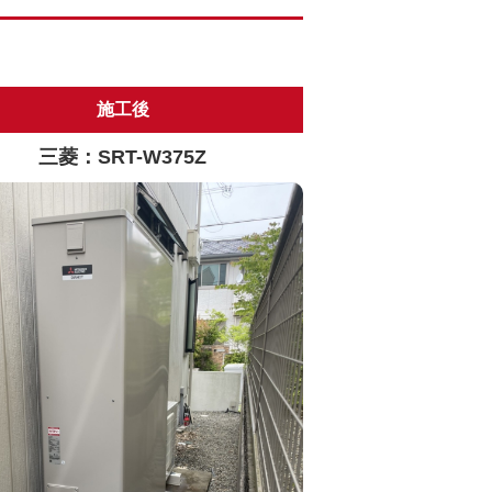
施工後
三菱：SRT-W375Z