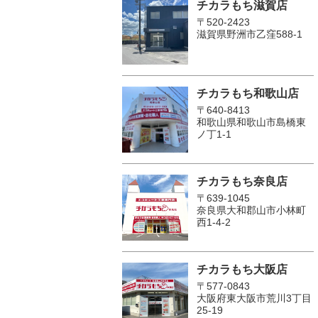
チカラもち滋賀店
〒520-2423
滋賀県野洲市乙窪588-1
チカラもち和歌山店
〒640-8413
和歌山県和歌山市島橋東
ノ丁1-1
チカラもち奈良店
〒639-1045
奈良県大和郡山市小林町
西1-4-2
チカラもち大阪店
〒577-0843
大阪府東大阪市荒川3丁目
25-19