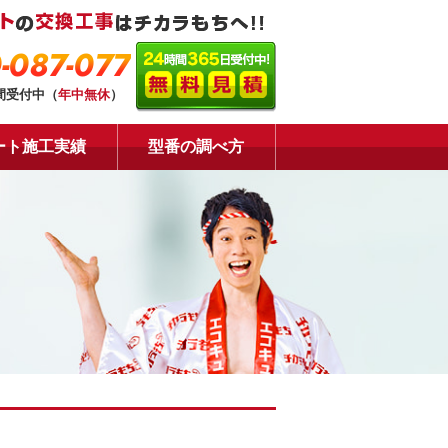
-087-077
時間受付中（
年中無休
）
ート施工実績
型番の調べ方