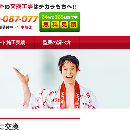
-087-077
時間受付中（
年中無休
）
ート施工実績
型番の調べ方
に交換