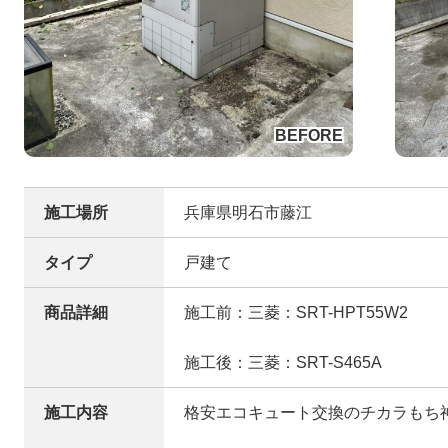
施工場所
兵庫県明石市藤江
タイプ
戸建て
商品詳細
施工前：三菱：SRT-HPT55W2
施工後：三菱：SRT-S465A
施工内容
格安エコキュート交換のチカラもち