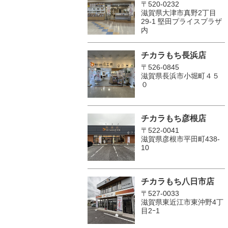
〒520-0232
滋賀県大津市真野2丁目
29-1 堅田プライスプラザ
内
チカラもち長浜店
〒526-0845
滋賀県長浜市小堀町４５
０
チカラもち彦根店
〒522-0041
滋賀県彦根市平田町438-
10
チカラもち八日市店
〒527-0033
滋賀県東近江市東沖野4丁
目2ｰ1