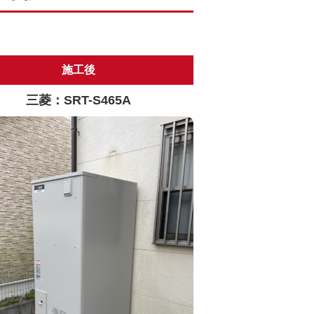
施工後
三菱：SRT-S465A