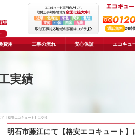
0120
近畿
北海道
東北
関東
北陸
東海
中国
四国
九州
通話無料
24
ナ
換費用
工事の流れ
安心保証
エコキュ
工実績
にて【格安エコキュート】に交換
明石市藤江にて【格安エコキュート】