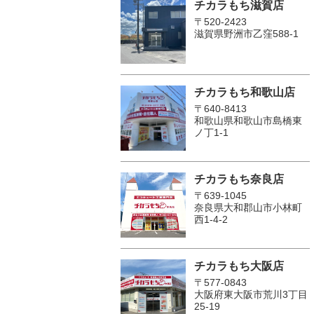
チカラもち滋賀店
〒520-2423
滋賀県野洲市乙窪588-1
チカラもち和歌山店
〒640-8413
和歌山県和歌山市島橋東
ノ丁1-1
チカラもち奈良店
〒639-1045
奈良県大和郡山市小林町
西1-4-2
チカラもち大阪店
〒577-0843
大阪府東大阪市荒川3丁目
25-19