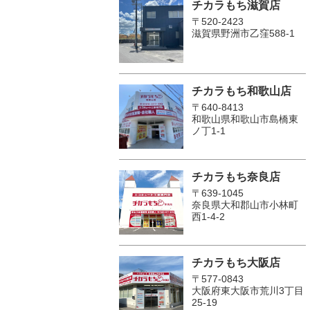
チカラもち滋賀店
〒520-2423
滋賀県野洲市乙窪588-1
チカラもち和歌山店
〒640-8413
和歌山県和歌山市島橋東
ノ丁1-1
チカラもち奈良店
〒639-1045
奈良県大和郡山市小林町
西1-4-2
チカラもち大阪店
〒577-0843
大阪府東大阪市荒川3丁目
25-19