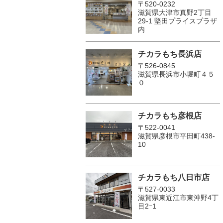
〒520-0232
滋賀県大津市真野2丁目
29-1 堅田プライスプラザ
内
チカラもち長浜店
〒526-0845
滋賀県長浜市小堀町４５
０
チカラもち彦根店
〒522-0041
滋賀県彦根市平田町438-
10
チカラもち八日市店
〒527-0033
滋賀県東近江市東沖野4丁
目2ｰ1