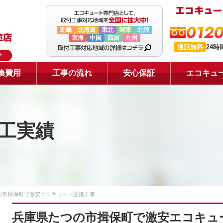
0120
近畿
北海道
東北
関東
北陸
東海
中国
四国
九州
通話無料
24
ナ
換費用
工事の流れ
安心保証
エコキュ
工実績
の市揖保町で激安エコキュート交換工事
兵庫県たつの市揖保町で激安エコキュ