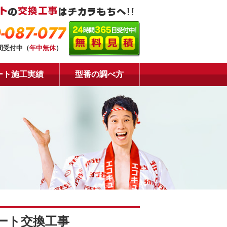
-087-077
時間受付中（
年中無休
）
ート施工実績
型番の調べ方
ート交換工事