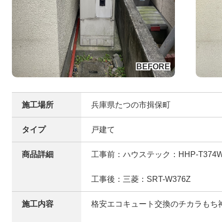
施工場所
兵庫県たつの市揖保町
タイプ
戸建て
商品詳細
工事前：ハウステック：HHP-T374W
工事後：三菱：SRT-W376Z
施工内容
格安エコキュート交換のチカラもち