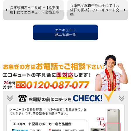
兵庫県宝塚市中筋山手にて【お
兵庫県明石市二見町で【格安価
値打ち価格】でエコキュート交
格】にてエコキュート交換工事
換
エコキュート
施工実績一覧
0120-087-077
24
時間
受付中！