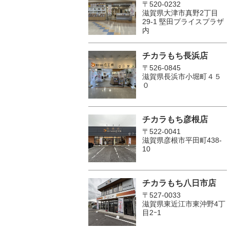
〒520-0232
滋賀県大津市真野2丁目
29-1 堅田プライスプラザ
内
チカラもち長浜店
〒526-0845
滋賀県長浜市小堀町４５
０
チカラもち彦根店
〒522-0041
滋賀県彦根市平田町438-
10
チカラもち八日市店
〒527-0033
滋賀県東近江市東沖野4丁
目2ｰ1