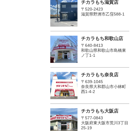
チカラもち滋賀店
〒520-2423
滋賀県野洲市乙窪588-1
チカラもち和歌山店
〒640-8413
和歌山県和歌山市島橋東
ノ丁1-1
チカラもち奈良店
〒639-1045
奈良県大和郡山市小林町
西1-4-2
チカラもち大阪店
〒577-0843
大阪府東大阪市荒川3丁目
25-19