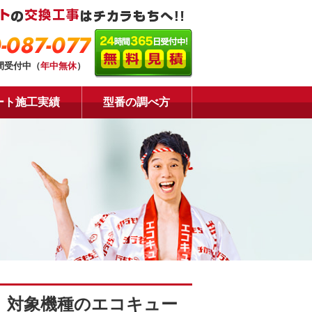
-087-077
時間受付中（
年中無休
）
ート施工実績
型番の調べ方
】対象機種のエコキュー