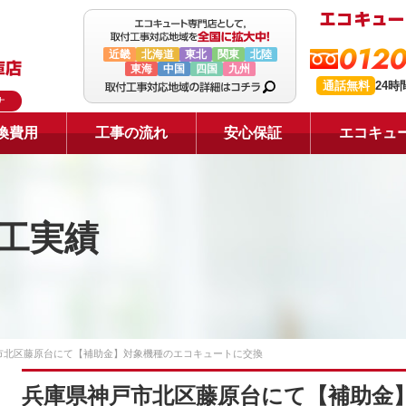
0120
近畿
北海道
東北
関東
北陸
東海
中国
四国
九州
通話無料
24
ナ
換費用
工事の流れ
安心保証
エコキュ
工実績
市北区藤原台にて【補助金】対象機種のエコキュートに交換
兵庫県神戸市北区藤原台にて【補助金