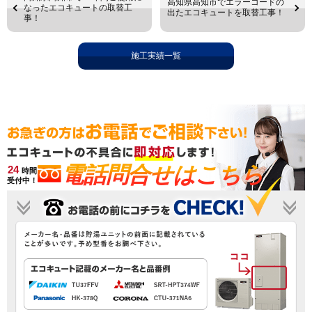
高知県高知市でエラーコードの
なったエコキュートの取替工
出たエコキュートを取替工事！
事！
施工実績一覧
電話問合せはこちら
24
時間
受付中！