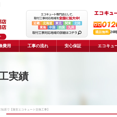
012
近畿
北海道
東北
関東
北陸
東海
中国
四国
九州
通話無料
24
ナ
換費用
工事の流れ
安心保証
エコキュ
工実績
庄知原で【激安エコキュート交換工事】