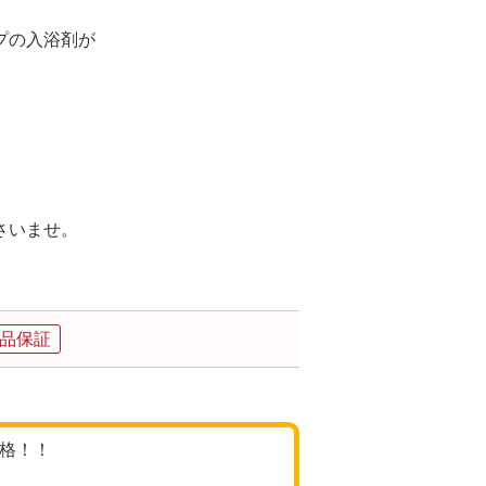
プの入浴剤が
さいませ。
品保証
価格！！