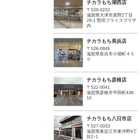
チカラもち湖西店
〒520-0232
滋賀県大津市真野2丁目
29-1 堅田プライスプラザ
内
チカラもち長浜店
〒526-0845
滋賀県長浜市小堀町４５
０
チカラもち彦根店
〒522-0041
滋賀県彦根市平田町438-
10
チカラもち八日市店
〒527-0033
滋賀県東近江市東沖野4丁
目2ｰ1