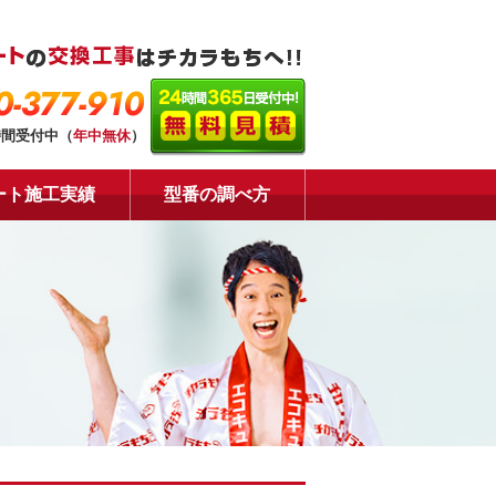
0-377-910
時間受付中（
年中無休
）
ート施工実績
型番の調べ方