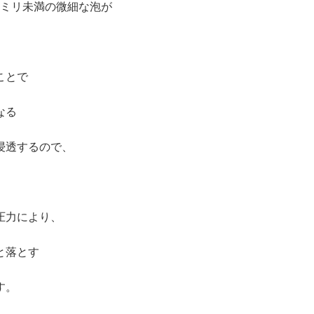
1ミリ未満の微細な泡が
ことで
なる
浸透するので、
圧力により、
と落とす
す。