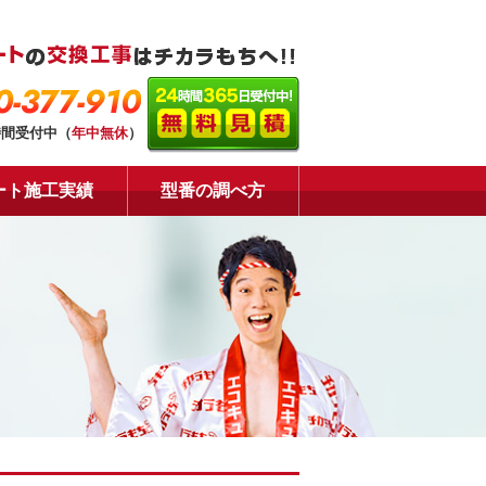
0-377-910
時間受付中（
年中無休
）
ート施工実績
型番の調べ方