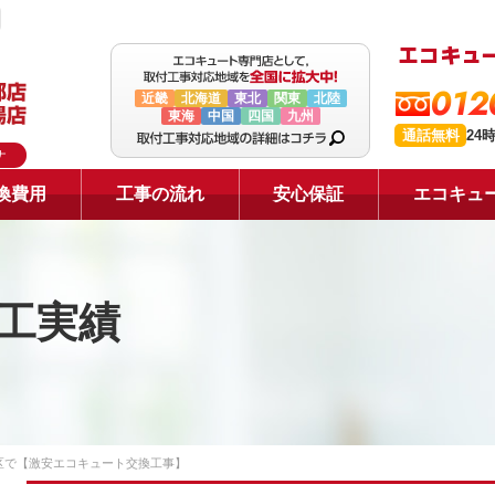
012
近畿
北海道
東北
関東
北陸
東海
中国
四国
九州
通話無料
24
ナ
換費用
工事の流れ
安心保証
エコキュ
工実績
区で【激安エコキュート交換工事】