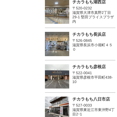
チカラもち湖西店
〒520-0232
滋賀県大津市真野2丁目
29-1 堅田プライスプラザ
内
チカラもち長浜店
〒526-0845
滋賀県長浜市小堀町４５
０
チカラもち彦根店
〒522-0041
滋賀県彦根市平田町438-
10
チカラもち八日市店
〒527-0033
滋賀県東近江市東沖野4丁
目2ｰ1