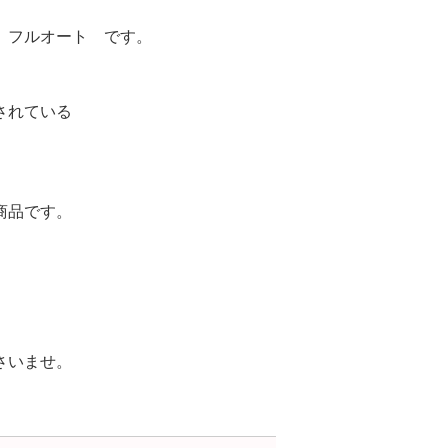
 フルオート です。
されている
商品です。
さいませ。