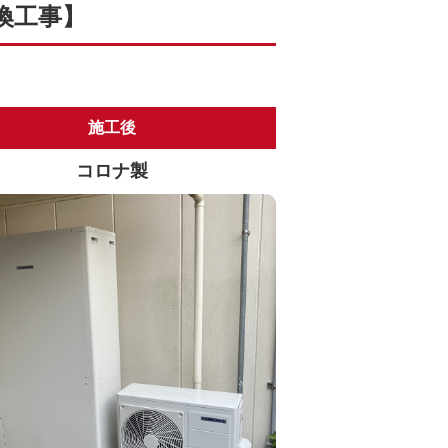
換工事】
施工後
コロナ製