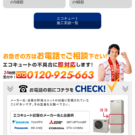
のS様邸
のI様邸
エコキュート
施工実績一覧
0120-925-663
24
時間
受付中！