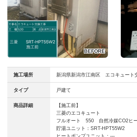
施工場所
新潟県新潟市江南区 エコキュート
タイプ
戸建て
商品詳細
【施工前】
三菱のエコキュート
フルオート 550 自然冷媒CO2ヒ
貯湯ユニット：SRT-HPT55W2
ヒートポンプユニット：---