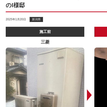
のI様邸
2025年1月20日
新潟県
施工前
三菱