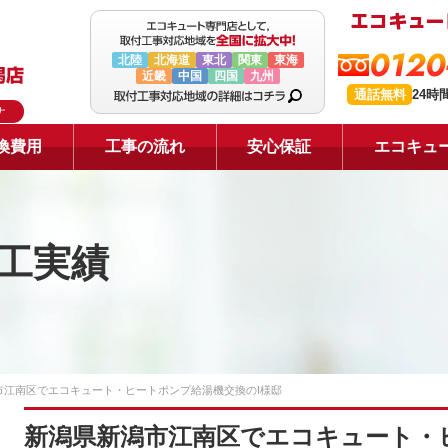
0120
北陸
北海道
東北
関東
東海
近畿
中国
四国
九州
通話無料
24時
ナ
換費用
工事の流れ
安心保証
エコキュ
工実績
市江南区でエコキュート・ヒートポンプ給湯機交換のI様邸
新潟県新潟市江南区でエコキュート・