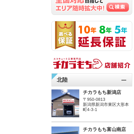
北陸
チカラもち新潟店
〒950-0813
新潟県新潟市東区大形本
町4-3-1
チカラもち富山南店