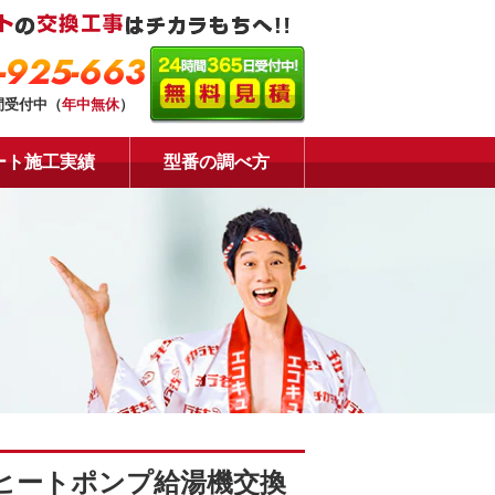
-925-663
間受付中（
年中無休
）
ート施工実績
型番の調べ方
ヒートポンプ給湯機交換