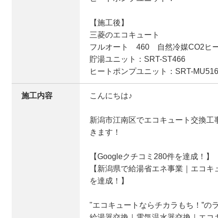
【施工後】
三菱のエコキュート
フルオート 460 自然冷媒CO2ヒ
貯湯ユニット：SRT-ST466
ヒートポンプユニット：SRT-MU516
施工内容
こんにちは♪
新潟市江南区でエコキュート交換工
きます！
【Googleクチコミ280件を達成！】
【新潟県で給湯省エネ事業｜エコキュ
を達成！】
"エコキュートならチカラもち！”の
給湯器交換｜電気温水器交換｜エコ