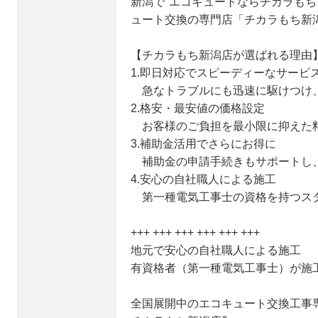
新潟で"エコキュートならチカラもち
ュート交換の専門店「チカラもち新
【チカラもち新潟店が選ばれる理由
1.即日対応でスピーディーなサービ
急なトラブルにも迅速に駆けつけ
2.格安・最安値の価格設定
お客様のご負担を最小限に抑えた
3.補助金活用でさらにお得に
補助金の申請手続きもサポートし
4.安心の自社職人による施工
第一種電気工事士の資格を持つス
+++ +++ +++ +++ +++ +++
地元で安心の自社職人による施工
有資格者（第一種電気工事士）が施
全国展開中のエコキュート交換工事