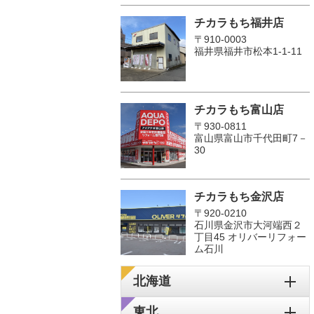
チカラもち福井店
〒910-0003
福井県福井市松本1‐1-11
チカラもち富山店
〒930-0811
富山県富山市千代田町7－
30
チカラもち金沢店
〒920-0210
石川県金沢市大河端西２
丁目45 オリバーリフォー
ム石川
北海道
東北