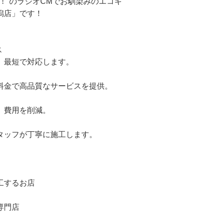
！”のラジオCMでお馴染みのエコキ
潟店」です！
】
ス
、最短で対応します。
料金で高品質なサービスを提供。
、費用を削減。
タッフが丁寧に施工します。
工するお店
専門店