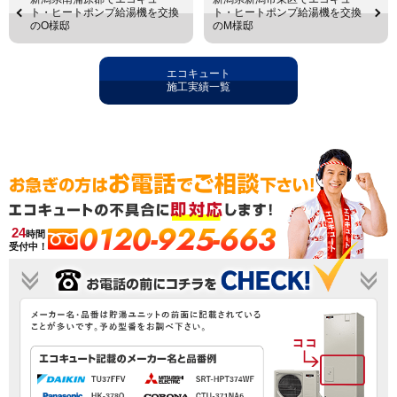
ト・ヒートポンプ給湯機を交換
ト・ヒートポンプ給湯機を交換
のO様邸
のM様邸
エコキュート
施工実績一覧
0120-925-663
24
時間
受付中！