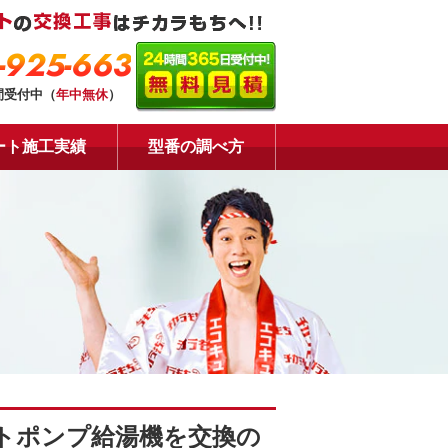
-925-663
間受付中（
年中無休
）
ート施工実績
型番の調べ方
トポンプ給湯機を交換の