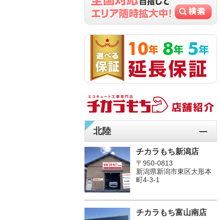
北陸
チカラもち新潟店
〒950-0813
新潟県新潟市東区大形本
町4-3-1
チカラもち富山南店