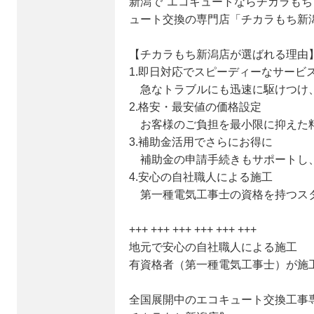
新潟で"エコキュートならチカラもち
ュート交換の専門店「チカラもち新
【チカラもち新潟店が選ばれる理由
1.即日対応でスピーディーなサービ
急なトラブルにも迅速に駆けつけ
2.格安・最安値の価格設定
お客様のご負担を最小限に抑えた
3.補助金活用でさらにお得に
補助金の申請手続きもサポートし
4.安心の自社職人による施工
第一種電気工事士の資格を持つス
+++ +++ +++ +++ +++ +++
地元で安心の自社職人による施工
有資格者（第一種電気工事士）が施
全国展開中のエコキュート交換工事