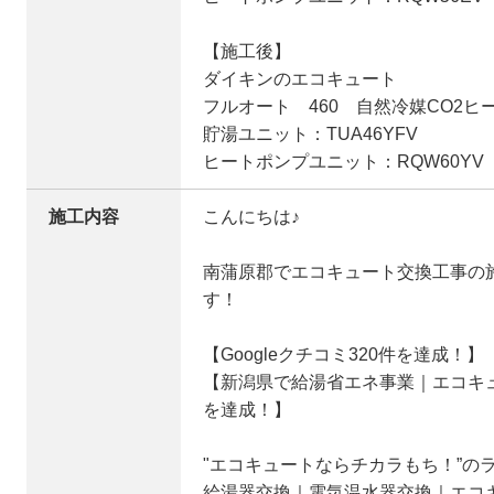
【施工後】
ダイキンのエコキュート
フルオート 460 自然冷媒CO2ヒ
貯湯ユニット：TUA46YFV
ヒートポンプユニット：RQW60YV
施工内容
こんにちは♪
南蒲原郡でエコキュート交換工事の
す！
【Googleクチコミ320件を達成！】
【新潟県で給湯省エネ事業｜エコキュ
を達成！】
"エコキュートならチカラもち！”の
給湯器交換｜電気温水器交換｜エコ