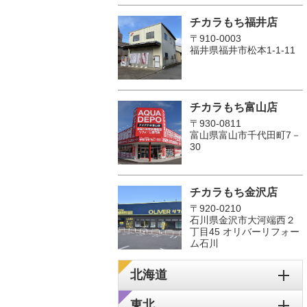
チカラもち福井店
〒910-0003
福井県福井市松本1‐1-11
チカラもち富山店
〒930-0811
富山県富山市千代田町7－
30
チカラもち金沢店
〒920-0210
石川県金沢市大河端西２
丁目45 オリバーリフォー
ム石川
北海道
東北