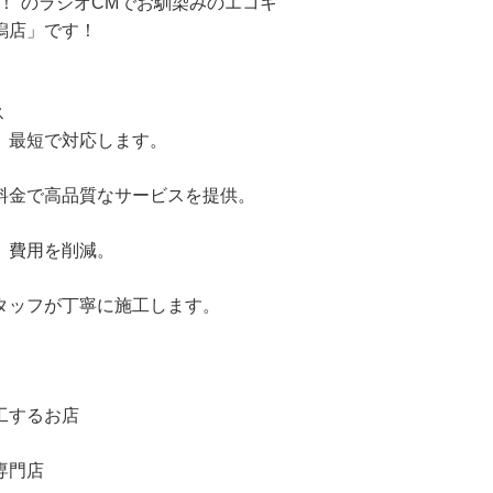
！”のラジオCMでお馴染みのエコキ
潟店」です！
】
ス
、最短で対応します。
料金で高品質なサービスを提供。
、費用を削減。
タッフが丁寧に施工します。
工するお店
専門店