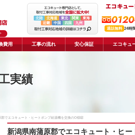
0120
北陸
北海道
東北
関東
東海
近畿
中国
四国
九州
通話無料
24時
ナ
換費用
工事の流れ
安心保証
エコキュ
工実績
原郡でエコキュート・ヒートポンプ給湯機を交換のO様邸
新潟県南蒲原郡でエコキュート・ヒー