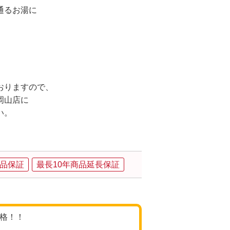
通るお湯に
おりますので、
岡山店に
い。
品保証
最長10年商品延長保証
価格！！