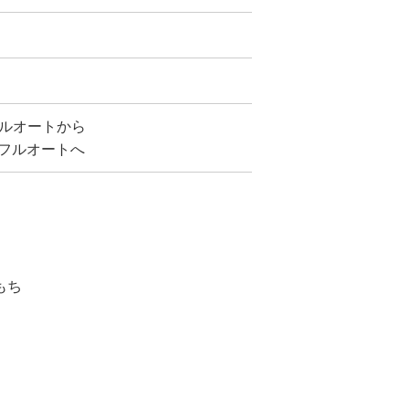
フルオートから
 フルオートへ
もち