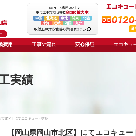
0120
中国
北海道
東北
関東
北陸
東海
近畿
四国
九州
通
ナ
換費用
工事の流れ
安心保証
エコキュ
工実績
山市北区】にてエコキュート交換
【岡山県岡山市北区】にてエコキュー