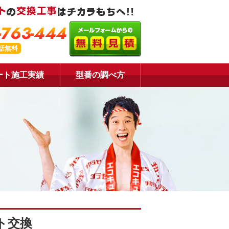
-763-444
話無料
ート施工実績
型番の調べ方
ト交換