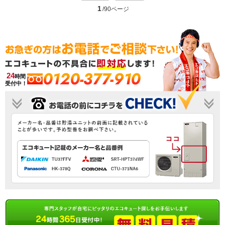
1
/90ページ
0120-377-910
24
時間
受付中！