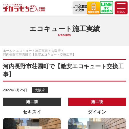
ガス給湯器
の交換
エコキュート施工実績
Results
ホーム
エコキュート施工実績
大阪府
河内長野市荘園町で【激安エコキュート交換工事】
河内長野市荘園町で【激安エコキュート交換工
事】
2022年2月25日
大阪府
施工前
施工後
セキスイ
ダイキン