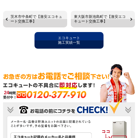
茨木市中条町で【激安エコキュ
東大阪市新池島町で【激安エコ
ート交換工事】
キュート交換工事】
エコキュート
施工実績一覧
0120-377-910
24
時間
受付中！