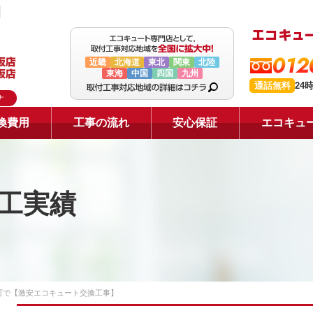
012
近畿
北海道
東北
関東
北陸
東海
中国
四国
九州
通話無料
24
ナ
換費用
工事の流れ
安心保証
エコキュ
工実績
町で【激安エコキュート交換工事】