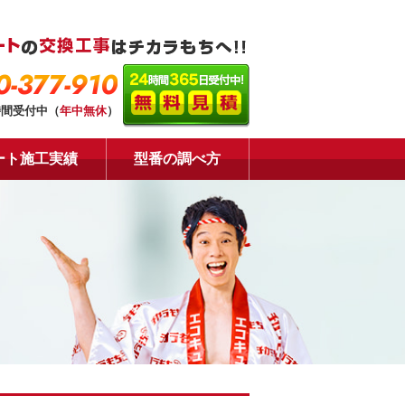
0-377-910
時間受付中（
年中無休
）
ート施工実績
型番の調べ方