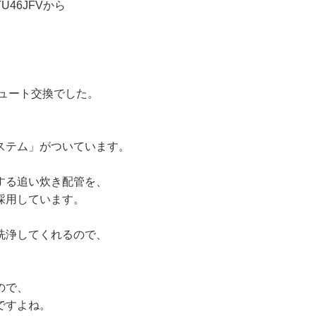
46JFVから
。
キュート交換でした。
ステム」がついています。
する追い炊き配管を、
採用しています。
洗浄してくれるので、
ので、
ですよね。