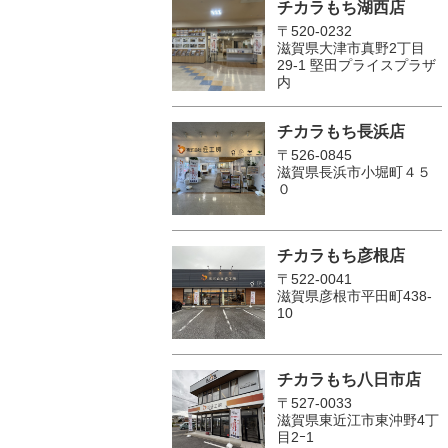
チカラもち湖西店
〒520-0232
滋賀県大津市真野2丁目
29-1 堅田プライスプラザ
内
チカラもち長浜店
〒526-0845
滋賀県長浜市小堀町４５
０
チカラもち彦根店
〒522-0041
滋賀県彦根市平田町438-
10
チカラもち八日市店
〒527-0033
滋賀県東近江市東沖野4丁
目2ｰ1