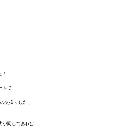
た！
ートで
しての交換でした。
状が同じであれば