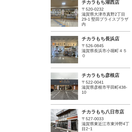
チカラもち湖西店
〒520-0232
滋賀県大津市真野2丁目
29-1 堅田プライスプラザ
内
チカラもち長浜店
〒526-0845
滋賀県長浜市小堀町４５
０
チカラもち彦根店
〒522-0041
滋賀県彦根市平田町438-
10
チカラもち八日市店
〒527-0033
滋賀県東近江市東沖野4丁
目2ｰ1