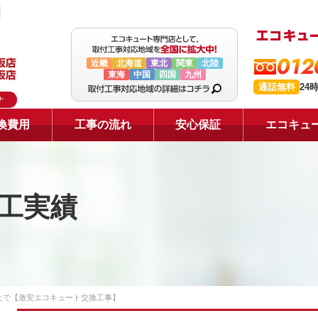
012
近畿
北海道
東北
関東
北陸
東海
中国
四国
九州
通話無料
24
ナ
換費用
工事の流れ
安心保証
エコキュ
工実績
上で【激安エコキュート交換工事】