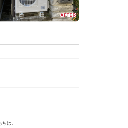
。
もちは、