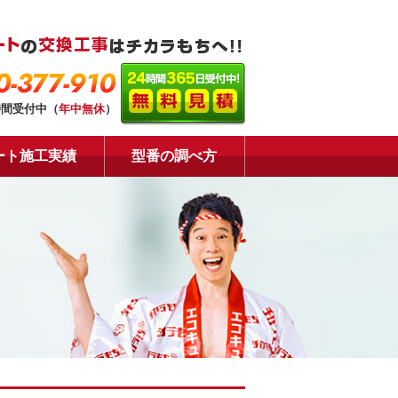
0-377-910
時間受付中（
年中無休
）
ート施工実績
型番の調べ方