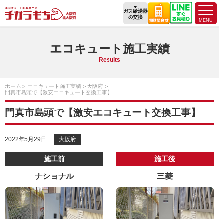
ガス給湯器
の交換
エコキュート施工実績
Results
ホーム
エコキュート施工実績
大阪府
門真市島頭で【激安エコキュート交換工事】
門真市島頭で【激安エコキュート交換工事】
2022年5月29日
大阪府
施工前
施工後
ナショナル
三菱