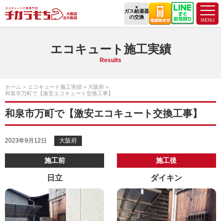
ガス給湯器
の交換
エコキュート施工実績
Results
ホーム
エコキュート施工実績
大阪府
和泉市万町で【激安エコキュート交換工事】
和泉市万町で【激安エコキュート交換工事】
2023年9月12日
大阪府
施工前
施工後
日立
ダイキン