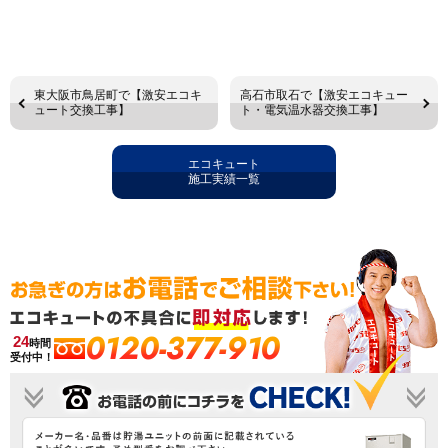
東大阪市鳥居町で【激安エコキ
高石市取石で【激安エコキュー
ュート交換工事】
ト・電気温水器交換工事】
エコキュート
施工実績一覧
0120-377-910
24
時間
受付中！