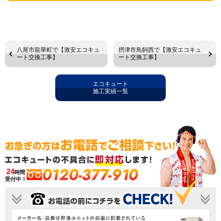
八尾市龍華町で【激安エコキュ
摂津市鳥飼西で【激安エコキュ
ート交換工事】
ート交換工事】
エコキュート
施工実績一覧
0120-377-910
24
時間
受付中！