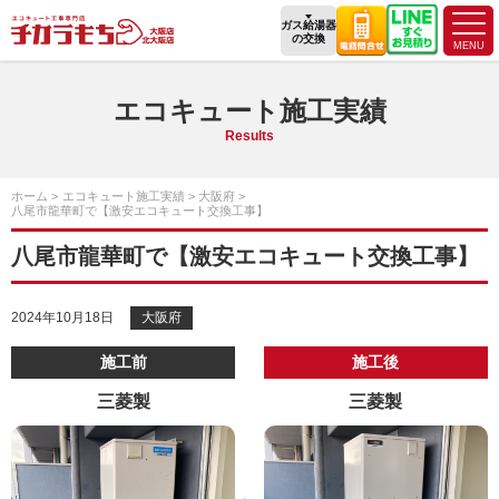
ガス給湯器
の交換
エコキュート施工実績
Results
ホーム
エコキュート施工実績
大阪府
八尾市龍華町で【激安エコキュート交換工事】
八尾市龍華町で【激安エコキュート交換工事】
2024年10月18日
大阪府
施工前
施工後
三菱製
三菱製