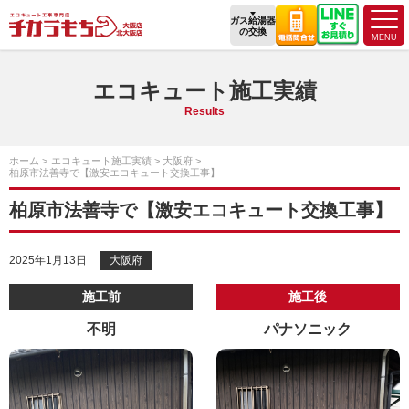
ガス給湯器
の交換
エコキュート施工実績
Results
ホーム
エコキュート施工実績
大阪府
柏原市法善寺で【激安エコキュート交換工事】
柏原市法善寺で【激安エコキュート交換工事】
2025年1月13日
大阪府
施工前
施工後
不明
パナソニック