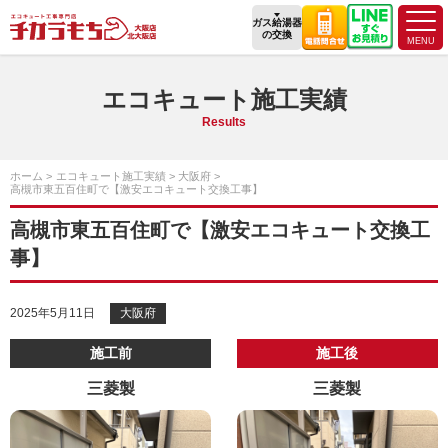
ガス給湯器
の交換
エコキュート施工実績
Results
ホーム
エコキュート施工実績
大阪府
高槻市東五百住町で【激安エコキュート交換工事】
高槻市東五百住町で【激安エコキュート交換工
事】
2025年5月11日
大阪府
施工前
施工後
三菱製
三菱製