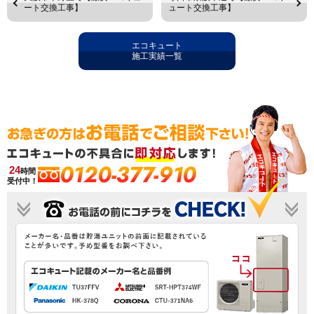
ート交換工事】
ュート交換工事】
エコキュート
施工実績一覧
0120-377-910
24
時間
受付中！