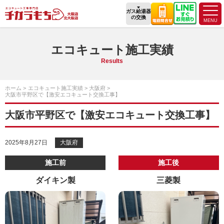
ガス給湯器
の交換
エコキュート施工実績
Results
ホーム
エコキュート施工実績
大阪府
大阪市平野区で【激安エコキュート交換工事】
大阪市平野区で【激安エコキュート交換工事】
2025年8月27日
大阪府
施工前
施工後
ダイキン製
三菱製