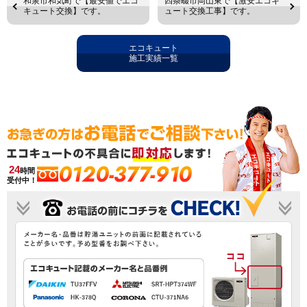
和泉市和気町で【最安値でエコ
四条畷市岡山東で【激安エコキ
キュート交換】です。
ュート交換工事】です。
エコキュート
施工実績一覧
0120-377-910
24
時間
受付中！