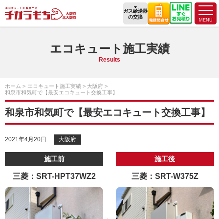
ガス給湯器
の交換
エコキュート施工実績
Results
ホーム
エコキュート施工実績
大阪府
和泉市和気町で【最安エコキュート交換工事】
和泉市和気町で【最安エコキュート交換工事】
2021年4月20日
大阪府
施工前
施工後
三菱：SRT-HPT37WZ2
三菱：SRT-W375Z