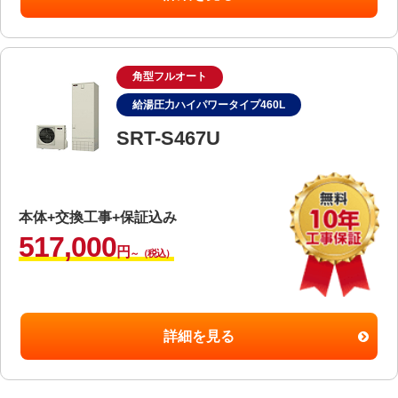
角型フルオート
給湯圧力ハイパワータイプ460L
SRT-S467U
本体+交換工事+保証込み
517,000
円
～（税込）
詳細を見る